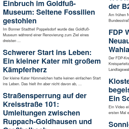
Einbruch im Goldfuß-
der B
Museum: Seltene Fossilien
Am frühen N
gestohlen
Bundesstraß
Im Bonner Stadtteil Poppelsdorf wurde das Goldfuß-
FDP W
Museum während einer Renovierung zum Ziel eines
Neuau
dreisten ...
Wahla
Schwerer Start ins Leben:
Der FDP-Kre
Ein kleiner Kater mit großem
Kreisparteit
Kämpferherz
Landtagswah
Der kleine Kater Hümmelchen hatte keinen einfachen Start
Klost
ins Leben. Das hielt ihn aber nicht davon ab, ...
begei
Straßensperrung auf der
Ein S
Kreisstraße 101:
Ein Video e
Umleitungen zwischen
ersten Mal e
Ruppach-Goldhausen und
Sonni