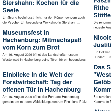
Faszi
Siershahn: Kochen für die
Rithe
Seele
Stöffe
Ernährung beeinflusst nicht nur den Körper, sondern auch
die Psyche. Ein besonderer Workshop in Siershahn ...
Die renommie
neueste Auss
Museumsfest in
Nicole
Hachenburg: Mitmachspaß
Justit
vom Korn zum Brot
Ein Polizist
Am 16. August 2026 öffnet das Landschaftsmuseum
Hundert Euro
Westerwald in Hachenburg seine Türen für ein besonderes
...
Das S
Einblicke in die Welt der
"West
Forstwirtschaft: Tag der
Gelöb
offenen Tür in Hachenburg
Komm
Am 16. August 2026 öffnet das Forstamt Hachenburg
Bei strahle
gemeinsam mit dem Waldbildungszentrum Rheinland-Pfalz
Kaserne in R
...