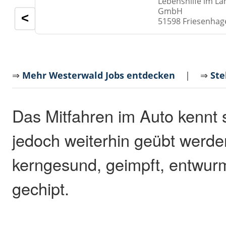
Lebenshilfe im La
GmbH
<
51598 Friesenhag
⇒
Mehr Westerwald Jobs entdecken
| ⇒
Ste
Das Mitfahren im Auto kennt s
jedoch weiterhin geübt werden 
kerngesund, geimpft, entwurmt
gechipt.