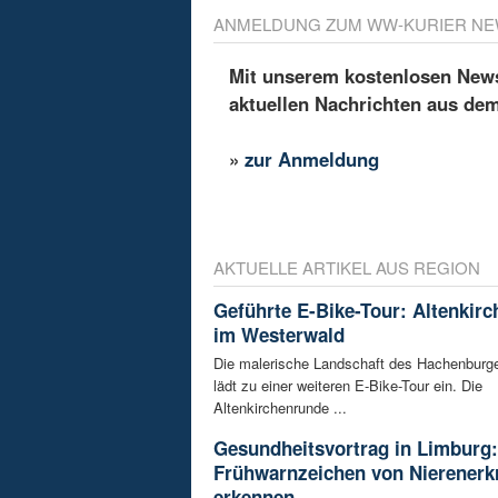
ANMELDUNG ZUM WW-KURIER NE
Mit unserem kostenlosen Newsl
aktuellen Nachrichten aus de
»
zur Anmeldung
AKTUELLE ARTIKEL AUS REGION
Geführte E-Bike-Tour: Altenkir
im Westerwald
Die malerische Landschaft des Hachenburg
lädt zu einer weiteren E-Bike-Tour ein. Die
Altenkirchenrunde ...
Gesundheitsvortrag in Limburg:
Frühwarnzeichen von Nierener
erkennen