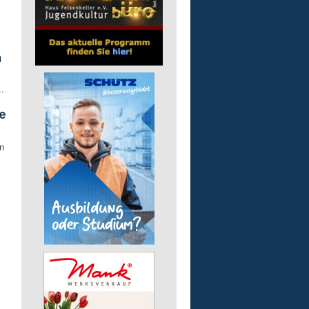
h
.
e
n