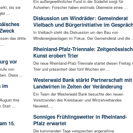
Ein außergewöhnlicher Fund in der Südeifel sorgt für
rkt, bis sie
Aufsehen: Forscher haben erstmals Überreste eines ...
bt ...
Diskussion um Windräder: Gemeinderat
päisches
Vielbach und Bürgerinitiative im Gespräc
 Zweck
In Vielbach steht die Diskussion um den Bau von
ssen das dritte
Windenergieanlagen im Fokus. Der Gemeinderat und die ..
...
Rheinland-Pfalz-Triennale: Zeitgenössisch
Kunst erobert Trier
urg vor
Die neue Rheinland-Pfalz-Triennale startet diesen Freitag i
rufe von
Trier und präsentiert über fünf Wochen ein ...
ben. Diese ...
Westerwald Bank stärkt Partnerschaft mit
n im
Landwirten in Zeiten der Veränderung
Ein Team der Westerwald Bank besuchte den neuen
August ihre
Vorsitzenden des Kreisbauer- und Winzerverbandes
 Start ...
Neuwied, ...
Sonniges Frühlingswetter in Rheinland-
 am 15.
Pfalz erwartet
Die kommenden Tage versprechen angenehme