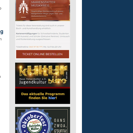
p
rg
n
n