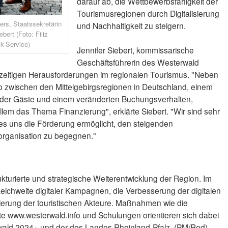
darauf ab, die Wettbewerbsfähigkeit der
Tourismusregionen durch Digitalisierung
ers, Staatssekretärin
und Nachhaltigkeit zu steigern.
bert (Foto: Filiz
k-Service)
Jennifer Siebert, kommissarische
Geschäftsführerin des Westerwald
derzeitigen Herausforderungen im regionalen Tourismus. "Neben
zwischen den Mittelgebirgsregionen in Deutschland, einem
 der Gäste und einem veränderten Buchungsverhalten,
llem das Thema Finanzierung", erklärte Siebert. "Wir sind sehr
es uns die Förderung ermöglicht, den steigenden
organisation zu begegnen."
rukturierte und strategische Weiterentwicklung der Region. Im
eichweite digitaler Kampagnen, die Verbesserung der digitalen
isierung der touristischen Akteure. Maßnahmen wie die
e www.westerwald.info und Schulungen orientieren sich dabei
wald 2024+ und der des Landes Rheinland-Pfalz. (PM/Red)