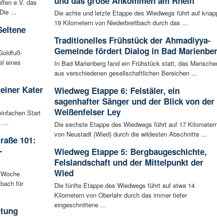
und das große Ankommen am Rhein
lfen e.V. das
ie ...
Die achte und letzte Etappe des Wiedwegs führt auf knap
19 Kilometern von Niederbreitbach durch das ...
Seltene
Traditionelles Frühstück der Ahmadiyya-
Gemeinde fördert Dialog in Bad Marienbe
Goldfuß-
l eines
In Bad Marienberg fand ein Frühstück statt, das Mensche
aus verschiedenen gesellschaftlichen Bereichen ...
leiner Kater
Wiedweg Etappe 6: Felstäler, ein
sagenhafter Sänger und der Blick von der
Weißenfelser Ley
infachen Start
 ...
Die sechste Etappe des Wiedwegs führt auf 17 Kilometer
von Neustadt (Wied) durch die wildesten Abschnitte ...
raße 101:
-
Wiedweg Etappe 5: Bergbaugeschichte,
Felslandschaft und der Mittelpunkt der
Wied
n Woche
bach für
Die fünfte Etappe des Wiedwegs führt auf etwa 14
Kilometern von Oberlahr durch das immer tiefer
eingeschnittene ...
ltung