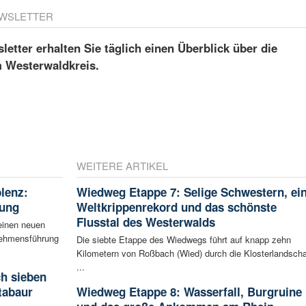
WSLETTER
etter erhalten Sie täglich einen Überblick über die
m Westerwaldkreis.
WEITERE ARTIKEL
blenz:
Wiedweg Etappe 7: Selige Schwestern, ei
rung
Weltkrippenrekord und das schönste
Flusstal des Westerwalds
einen neuen
rnehmensführung
Die siebte Etappe des Wiedwegs führt auf knapp zehn
Kilometern von Roßbach (Wied) durch die Klosterlandscha
...
ch sieben
tabaur
Wiedweg Etappe 8: Wasserfall, Burgruine