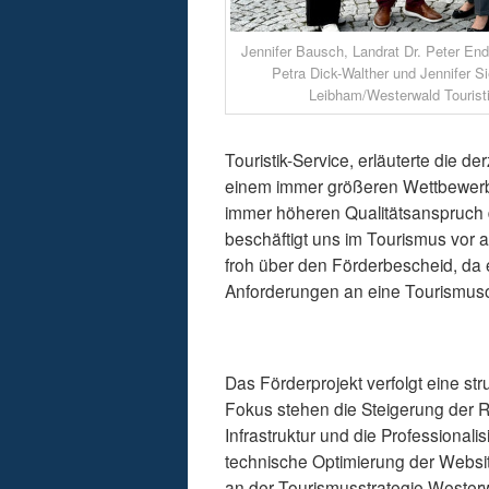
Jennifer Bausch, Landrat Dr. Peter End
Petra Dick-Walther und Jennifer Sie
Leibham/Westerwald Touristi
Touristik-Service, erläuterte die 
einem immer größeren Wettbewerb 
immer höheren Qualitätsanspruch
beschäftigt uns im Tourismus vor a
froh über den Förderbescheid, da 
Anforderungen an eine Tourismus
Das Förderprojekt verfolgt eine st
Fokus stehen die Steigerung der R
Infrastruktur und die Professional
technische Optimierung der Websit
an der Tourismusstrategie Wester