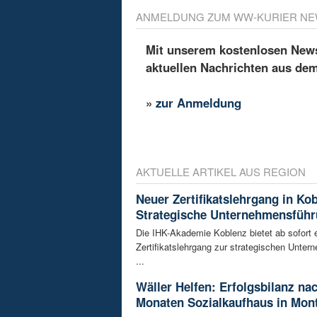
ANMELDUNG ZUM WW-KURIER NE
Mit unserem kostenlosen Newsl
aktuellen Nachrichten aus de
»
zur Anmeldung
AKTUELLE ARTIKEL AUS REGION
Neuer Zertifikatslehrgang in Ko
Strategische Unternehmensfüh
Die IHK-Akademie Koblenz bietet ab sofort 
Zertifikatslehrgang zur strategischen Unte
...
Wäller Helfen: Erfolgsbilanz na
Monaten Sozialkaufhaus in Mon