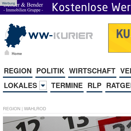
Werbung
Home
REGION
POLITIK
WIRTSCHAFT
VE
LOKALES
TERMINE
RLP
RATGE
REGION
|
WAHLROD