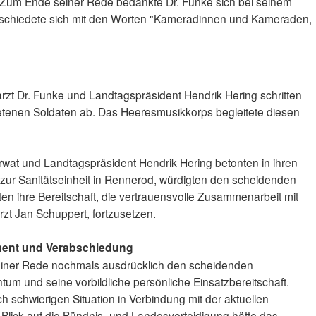
l. Zum Ende seiner Rede bedankte Dr. Funke sich bei seinem
schiedete sich mit den Worten "Kameradinnen und Kameraden,
arzt Dr. Funke und Landtagspräsident Hendrik Hering schritten
retenen Soldaten ab. Das Heeresmusikkorps begleitete diesen
wat und Landtagspräsident Hendrik Hering betonten in ihren
zur Sanitätseinheit in Rennerod, würdigten den scheidenden
n ihre Bereitschaft, die vertrauensvolle Zusammenarbeit mit
t Jan Schuppert, fortzusetzen.
ment und Verabschiedung
 seiner Rede nochmals ausdrücklich den scheidenden
um und seine vorbildliche persönliche Einsatzbereitschaft.
sch schwierigen Situation in Verbindung mit der aktuellen
t Blick auf die Bündnis- und Landesverteidigung hätte das