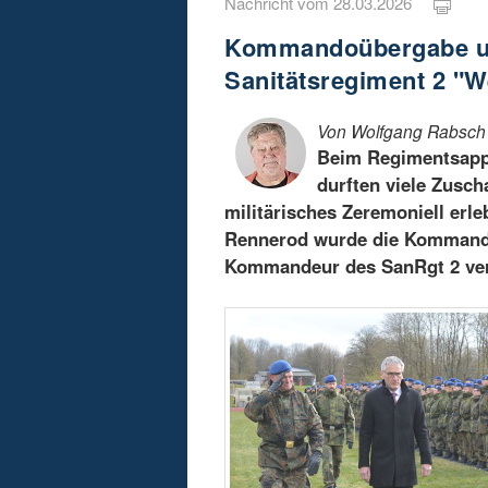
Nachricht vom 28.03.2026
Kommandoübergabe un
Sanitätsregiment 2 "W
Von Wolfgang Rabsch
Beim Regimentsappe
durften viele Zusch
militärisches Zeremoniell erl
Rennerod wurde die Kommandog
Kommandeur des SanRgt 2 ver