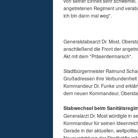
von seiner Einheit sehr schwerfie
angetretenen Regiment und verab
ich bin dann mal weg".
Generalstabsarzt Dr. Most, Oberst
anschließend die Front der anget
Akt mit dem "Präsentiermarsch".
Stadtbürgermeister Raimund Schar
Grußadressen ihre Verbundenheit 
Kommandeur Dr. Funke und erklärte
dem neuen Kommandeur, Oberstarz
Stabwechsel beim Sanitätsregi
Generalarzt Dr. Most würdigte in
Kommandeur für seinen Ideenreicht
Gerade in der aktuellen, weltpoliti
Neuausrichtung der Streitkräfte mi