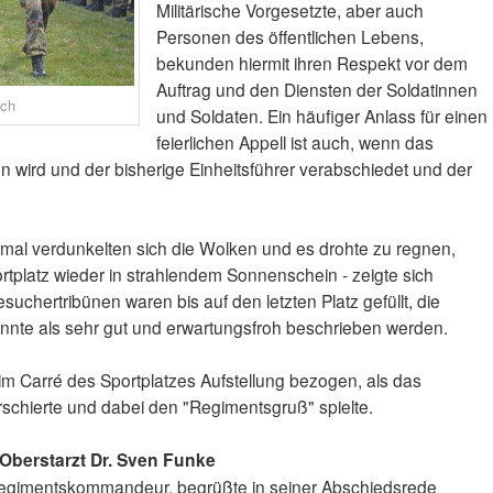
Militärische Vorgesetzte, aber auch
Personen des öffentlichen Lebens,
bekunden hiermit ihren Respekt vor dem
Auftrag und den Diensten der Soldatinnen
sch
und Soldaten. Ein häufiger Anlass für einen
feierlichen Appell ist auch, wenn das
wird und der bisherige Einheitsführer verabschiedet und der
mal verdunkelten sich die Wolken und es drohte zu regnen,
portplatz wieder in strahlendem Sonnenschein - zeigte sich
uchertribünen waren bis auf den letzten Platz gefüllt, die
nte als sehr gut und erwartungsfroh beschrieben werden.
im Carré des Sportplatzes Aufstellung bezogen, als das
chierte und dabei den "Regimentsgruß" spielte.
Oberstarzt Dr. Sven Funke
Regimentskommandeur, begrüßte in seiner Abschiedsrede