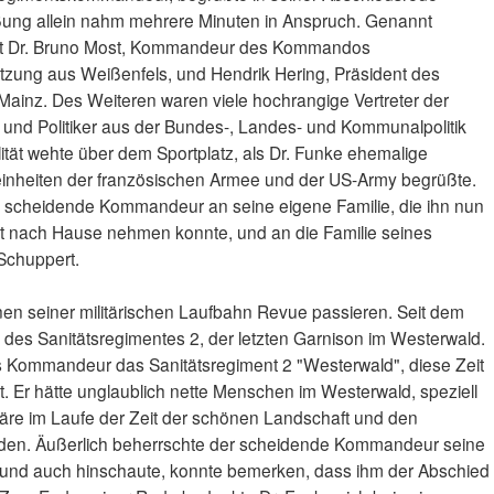
ßung allein nahm mehrere Minuten in Anspruch. Genannt
zt Dr. Bruno Most, Kommandeur des Kommandos
tützung aus Weißenfels, und Hendrik Hering, Präsident des
 Mainz. Des Weiteren waren viele hochrangige Vertreter der
 und Politiker aus der Bundes-, Landes- und Kommunalpolitik
ität wehte über dem Sportplatz, als Dr. Funke ehemalige
nheiten der französischen Armee und der US-Army begrüßte.
r scheidende Kommandeur an seine eigene Familie, die ihn nun
 nach Hause nehmen konnte, und an die Familie seines
 Schuppert.
onen seiner militärischen Laufbahn Revue passieren. Seit dem
des Sanitätsregimentes 2, der letzten Garnison im Westerwald.
ls Kommandeur das Sanitätsregiment 2 "Westerwald", diese Zeit
gt. Er hätte unglaublich nette Menschen im Westerwald, speziell
äre im Laufe der Zeit der schönen Landschaft und den
en. Äußerlich beherrschte der scheidende Kommandeur seine
 und auch hinschaute, konnte bemerken, dass ihm der Abschied