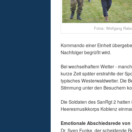
Fotos: Wolfgang Rab
Kommando einer Einheit übergeben 
Nachfolger begrüßt wird.
Bei wechselhaftem Wetter - manch
kurze Zeit später erstrahlte der S
typisches Westerwaldwetter. Die Bes
Stimmung unter den Besuchern kon
Die Soldaten des SanRgt 2 hatten 
Heeresmusikkorps Koblenz einmars
Emotionale Abschiedsrede von 
Dr. Sven Funke, der scheidende 