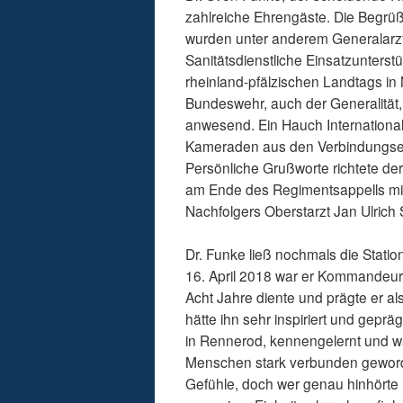
zahlreiche Ehrengäste. Die Begrü
wurden unter anderem Generalar
Sanitätsdienstliche Einsatzunters
rheinland-pfälzischen Landtags in
Bundeswehr, auch der Generalität,
anwesend. Ein Hauch International
Kameraden aus den Verbindungsei
Persönliche Grußworte richtete de
am Ende des Regimentsappells mit
Nachfolgers Oberstarzt Jan Ulrich
Dr. Funke ließ nochmals die Stati
16. April 2018 war er Kommandeur 
Acht Jahre diente und prägte er a
hätte ihn sehr inspiriert und geprä
in Rennerod, kennengelernt und w
Menschen stark verbunden geword
Gefühle, doch wer genau hinhörte