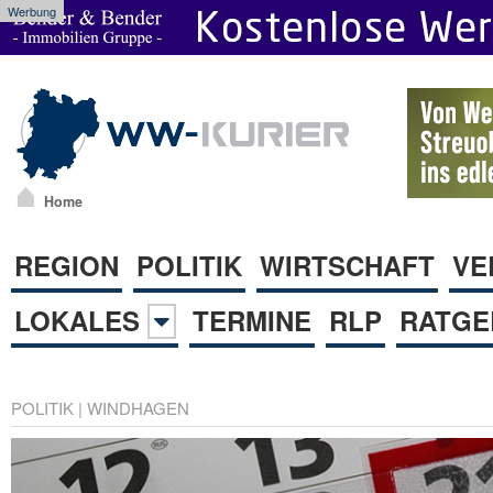
Werbung
Home
REGION
POLITIK
WIRTSCHAFT
VE
LOKALES
TERMINE
RLP
RATGE
POLITIK
|
WINDHAGEN