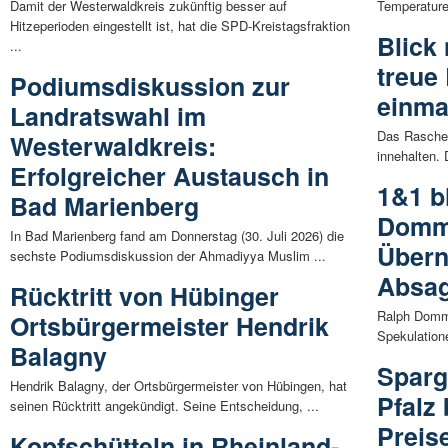
Damit der Westerwaldkreis zukünftig besser auf
Temperaturen
Hitzeperioden eingestellt ist, hat die SPD-Kreistagsfraktion
Blick
...
treue
Podiumsdiskussion zur
einma
Landratswahl im
Das Raschel
Westerwaldkreis:
innehalten. 
Erfolgreicher Austausch in
1&1 b
Bad Marienberg
Domme
In Bad Marienberg fand am Donnerstag (30. Juli 2026) die
Übern
sechste Podiumsdiskussion der Ahmadiyya Muslim ...
Absa
Rücktritt von Hübinger
Ralph Domme
Ortsbürgermeister Hendrik
Spekulation
Balagny
Sparg
Hendrik Balagny, der Ortsbürgermeister von Hübingen, hat
Pfalz
seinen Rücktritt angekündigt. Seine Entscheidung, ...
Preis
Kopfschütteln in Rheinland-