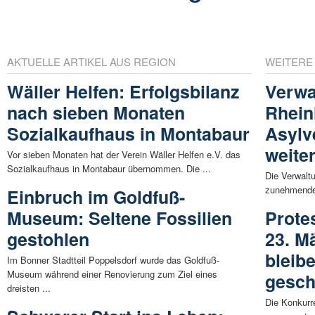
AKTUELLE ARTIKEL AUS REGION
WEITERE
Wäller Helfen: Erfolgsbilanz
Verwa
nach sieben Monaten
Rhein
Sozialkaufhaus in Montabaur
Asylv
weite
Vor sieben Monaten hat der Verein Wäller Helfen e.V. das
Sozialkaufhaus in Montabaur übernommen. Die ...
Die Verwaltu
zunehmenden
Einbruch im Goldfuß-
Museum: Seltene Fossilien
Prote
gestohlen
23. M
bleib
Im Bonner Stadtteil Poppelsdorf wurde das Goldfuß-
Museum während einer Renovierung zum Ziel eines
gesch
dreisten ...
Die Konkurr