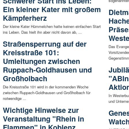
Schwerer Start ins Leben:
sogenannten
Ein kleiner Kater mit großem
Dietm
Kämpferherz
Hache
Der kleine Kater Hümmelchen hatte keinen einfachen Start
Präse
ins Leben. Das hielt ihn aber nicht davon ab, ...
Weste
Straßensperrung auf der
Das Evangel
Kreisstraße 101:
Vorsitzende
Gegenstimm
Umleitungen zwischen
Ruppach-Goldhausen und
Jubil
Großholbach
"ABIn
Aktio
Die Kreisstraße 101 wird in der kommenden Woche
zwischen Ruppach-Goldhausen und Großholbach für
In Westerbur
notwendige ...
und Unterneh
Wichtige Hinweise zur
Genes
Veranstaltung "Rhein in
Watch
Flammen" in Koblenz