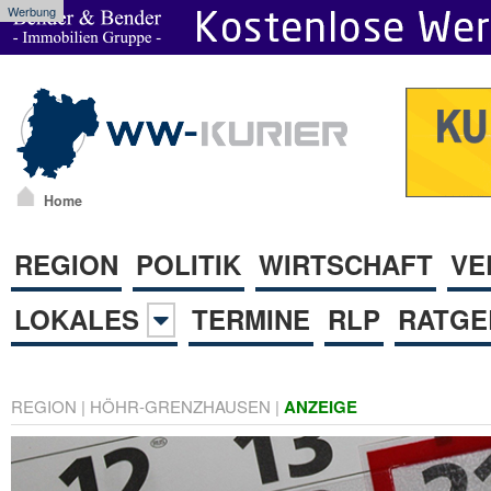
Werbung
Home
REGION
POLITIK
WIRTSCHAFT
VE
LOKALES
TERMINE
RLP
RATGE
REGION
|
HÖHR-GRENZHAUSEN
|
ANZEIGE