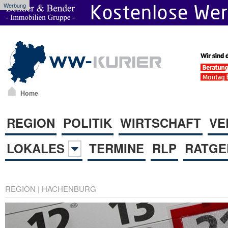
Werbung
Home
REGION
POLITIK
WIRTSCHAFT
VE
LOKALES
TERMINE
RLP
RATGE
REGION
|
HACHENBURG