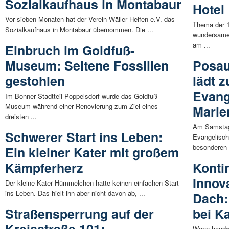
Sozialkaufhaus in Montabaur
Hotel
Vor sieben Monaten hat der Verein Wäller Helfen e.V. das
Thema der 1
Sozialkaufhaus in Montabaur übernommen. Die ...
wundersamen
am ...
Einbruch im Goldfuß-
Museum: Seltene Fossilien
Posau
gestohlen
lädt 
Evang
Im Bonner Stadtteil Poppelsdorf wurde das Goldfuß-
Museum während einer Renovierung zum Ziel eines
Marie
dreisten ...
Am Samstag,
Schwerer Start ins Leben:
Evangelisch
besonderen 
Ein kleiner Kater mit großem
Kämpferherz
Konti
Innov
Der kleine Kater Hümmelchen hatte keinen einfachen Start
ins Leben. Das hielt ihn aber nicht davon ab, ...
Dach:
Straßensperrung auf der
bei K
Wenn handwe