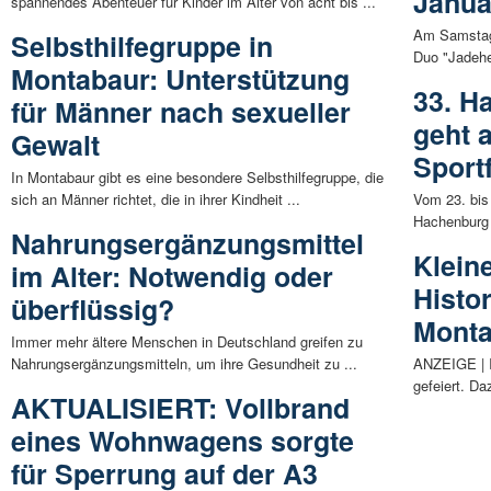
Janua
spannendes Abenteuer für Kinder im Alter von acht bis ...
Am Samstag,
Selbsthilfegruppe in
Duo "Jadeher
Montabaur: Unterstützung
33. H
für Männer nach sexueller
geht 
Gewalt
Sport
In Montabaur gibt es eine besondere Selbsthilfegruppe, die
sich an Männer richtet, die in ihrer Kindheit ...
Vom 23. bis
Hachenburg 
Nahrungsergänzungsmittel
Klein
im Alter: Notwendig oder
Histo
überflüssig?
Mont
Immer mehr ältere Menschen in Deutschland greifen zu
Nahrungsergänzungsmitteln, um ihre Gesundheit zu ...
ANZEIGE | I
gefeiert. Da
AKTUALISIERT: Vollbrand
eines Wohnwagens sorgte
für Sperrung auf der A3