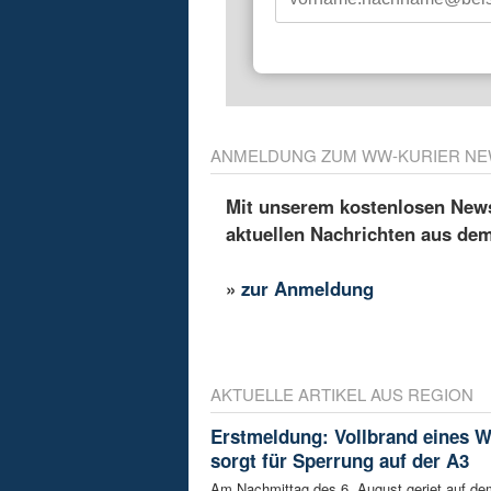
ANMELDUNG ZUM WW-KURIER NE
Mit unserem kostenlosen Newsl
aktuellen Nachrichten aus de
»
zur Anmeldung
AKTUELLE ARTIKEL AUS REGION
Erstmeldung: Vollbrand eines
sorgt für Sperrung auf der A3
Am Nachmittag des 6. August geriet auf de