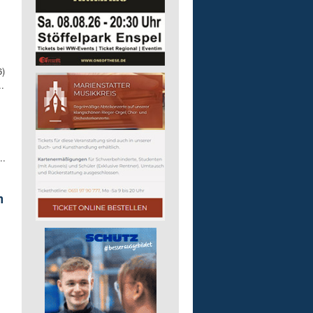
6)
.
..
m