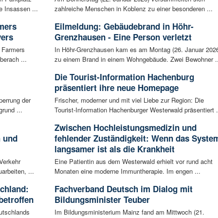
 Insassen ...
zahlreiche Menschen in Koblenz zu einer besonderen ...
rmers
Eilmeldung: Gebäudebrand in Höhr-
vers
Grenzhausen - Eine Person verletzt
g Farmers
In Höhr-Grenzhausen kam es am Montag (26. Januar 202
berach ...
zu einem Brand in einem Wohngebäude. Zwei Bewohner ..
Die Tourist-Information Hachenburg
präsentiert ihre neue Homepage
perrung der
Frischer, moderner und mit viel Liebe zur Region: Die
rund ...
Tourist-Information Hachenburger Westerwald präsentiert .
Zwischen Hochleistungsmedizin und
h und
fehlender Zuständigkeit: Wenn das Syste
langsamer ist als die Krankheit
 Verkehr
Eine Patientin aus dem Westerwald erhielt vor rund acht
arbeiten, ...
Monaten eine moderne Immuntherapie. Im engen ...
schland:
Fachverband Deutsch im Dialog mit
betroffen
Bildungsminister Teuber
eutschlands
Im Bildungsministerium Mainz fand am Mittwoch (21.