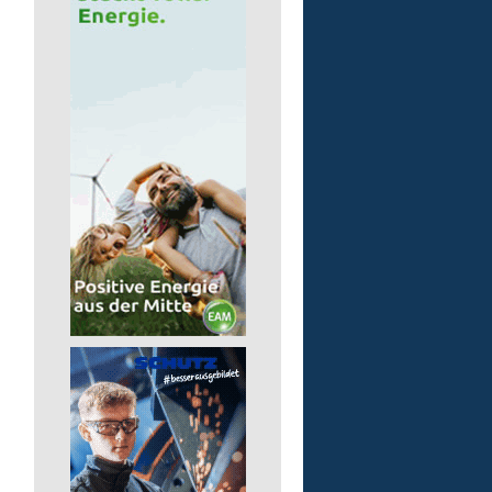
Pädagogische Fachkraft
für die Wohnstätte
Lebenshilfe im Landkreis Altenk
GmbH
57632 Flammersfeld