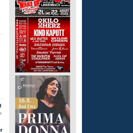
t
n
er