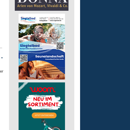
..
 -
er