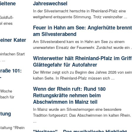
Seltene
Jahreswechsel
In der Silvesternacht herrschte in Rheinland-Pfalz eine
weitgehend entspannte Stimmung. Trotz vereinzelter ...
Goldfuß-
l eines
Feuer in Hahn am See: Anglerhütte brennt
am Silvesterabend
leiner Kater
Am Silvesterabend kam es in Hahn am See zu einem
unerwarteten Einsatz der Feuerwehr. Zunächst wurde ein .
infachen Start
Winterwetter hält Rheinland-Pfalz im Griff
 ...
Glättegefahr für Autofahrer
raße 101:
Der Winter zeigt sich zu Beginn des Jahres 2026 von sein
-
kalten Seite. In Rheinland-Pfalz müssen sich ...
Wenn der Rhein ruft: Rund 180
n Woche
Rettungskräfte nehmen beim
bach für
Abschwimmen in Mainz teil
In Mainz wurde am Silvestermorgen eine besondere
ltung
Tradition fortgesetzt: Das Abschwimmen im kalten Rhein.
...
staltung "Rhein
"Heritage" – Das musikalische Highlight