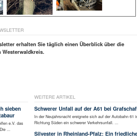
WSLETTER
etter erhalten Sie täglich einen Überblick über die
m Westerwaldkreis.
WEITERE ARTIKEL
ch sieben
Schwerer Unfall auf der A61 bei Grafschaf
tabaur
In der Neujahrsnacht ereignete sich auf der Autobahn 61 i
Richtung Süden ein schwerer Verkehrsunfall. ...
lfen e.V. das
ie ...
Silvester in Rheinland-Pfalz: Ein friedlich