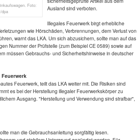
sicherheitsgeprüfte Artikel aus dem
Einkaufswagen. Foto:
Ausland sind verboten.
/dpa
Illegales Feuerwerk birgt erhebliche
erletzungen wie Hörschäden, Verbrennungen, dem Verlust von
hren, warnt das LKA. Um sich abzusichern, sollte man auf das
ligen Nummer der Prüfstelle (zum Beispiel CE 0589) sowie auf
em müssen Gebrauchs- und Sicherheitshinweise in deutscher
 Feuerwerk
autes Feuerwerk, teilt das LKA weiter mit. Die Risiken sind
mt es bei der Herstellung illegaler Feuerwerkskörper zu
ödlichem Ausgang. "Herstellung und Verwendung sind strafbar",
ollte man die Gebrauchsanleitung sorgfältig lesen.
ebenem und stabilem Untergrund gezündet werden. Für