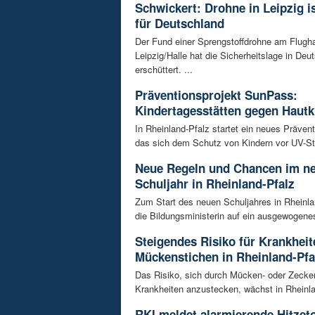
Schwickert: Drohne in Leipzig 
für Deutschland
Der Fund einer Sprengstoffdrohne am Flugh
Leipzig/Halle hat die Sicherheitslage in Deu
erschüttert. ...
Präventionsprojekt SunPass:
Kindertagesstätten gegen Hautk
In Rheinland-Pfalz startet ein neues Prävent
das sich dem Schutz von Kindern vor UV-Str
Neue Regeln und Chancen im n
Schuljahr in Rheinland-Pfalz
Zum Start des neuen Schuljahres in Rheinla
die Bildungsministerin auf ein ausgewogenes
Steigendes Risiko für Krankhei
Mückenstichen in Rheinland-Pfa
Das Risiko, sich durch Mücken- oder Zecke
Krankheiten anzustecken, wächst in Rheinlan
RKI meldet alarmierende Hitzet