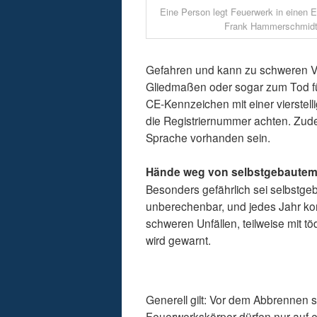
Eine Person legt Feuerwerk in einen 
Frank Hammerschmidt
Gefahren und kann zu schweren V
Gliedmaßen oder sogar zum Tod fü
CE-Kennzeichen mit einer vierstel
die Registriernummer achten. Zud
Sprache vorhanden sein.
Hände weg von selbstgebautem
Besonders gefährlich sei selbstgeb
unberechenbar, und jedes Jahr kom
schweren Unfällen, teilweise mit t
wird gewarnt.
Generell gilt: Vor dem Abbrennen s
Feuerwerkskörper dürfen nur auf 