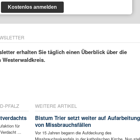
Kostenlos anmelden
WSLETTER
etter erhalten Sie täglich einen Überblick über die
m Westerwaldkreis.
D-PFALZ
WEITERE ARTIKEL
tverdachts
Bistum Trier setzt weiter auf Aufarbeitung
von Missbrauchsfällen
faktion für
Verdacht ...
Vor 15 Jahren begann die Aufdeckung des
Missbrauchsskandals in der katholischen Kirche. Nun ste