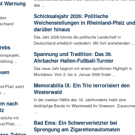
ist Warnung
das ...
Schicksalsjahr 2026: Politische
afen
Weichenstellungen in Rheinland-Pfalz un
tschland
darüber hinaus
Das Jahr 2026 könnte die politische Landschaft in
Deutschland erheblich verändern. Mit fünf anstehenden ...
rebs
Spannung und Tradition: Das 39.
ionsprojekt,
Ahrbacher Hallen-Fußball-Turnier
ahlung ...
Das neue Jahr beginnt mit einem sportlichen Highlight in
euen
Montabaur. Vom 2. bis 4. Januar 2026 findet ...
Memorabilia IX: Ein Trio terrorisiert den
nd-Pfalz setzt
Westerwald
 ...
In der zweiten Hälfte des 18. Jahrhunderts treibt eine
ten nach
dreiköpfige Bande im Westerwald ihr Unwesen. Zusamme
lz
...
nstiche mit
Bad Ems: Ein Schwerverletzter bei
d-Pfalz. ...
Sprengung am Zigarettenautomaten
oten-Zahlen