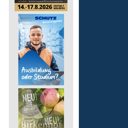
Arbeitstrainer/-in (m/w/
Lebenshilfe im Landkreis Altenk
GmbH
57610 Altenkirchen (Westerwald