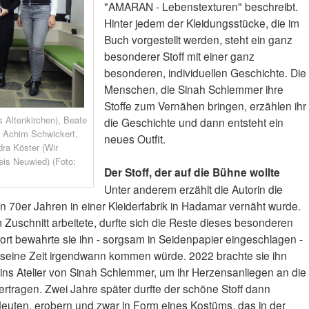
"AMARAN - Lebenstexturen" beschreibt.
Hinter jedem der Kleidungsstücke, die im
Buch vorgestellt werden, steht ein ganz
besonderer Stoff mit einer ganz
besonderen, individuellen Geschichte. Die
Menschen, die Sinah Schlemmer ihre
Stoffe zum Vernähen bringen, erzählen ihr
is Altenkirchen), Beate
die Geschichte und dann entsteht ein
t Achim Schwickert,
neues Outfit.
ra Köster (Wir
eis Neuwied) (Foto:
Der Stoff, der auf die Bühne wollte
Unter anderem erzählt die Autorin die
en 70er Jahren in einer Kleiderfabrik in Hadamar vernäht wurde.
im Zuschnitt arbeitete, durfte sich die Reste dieses besonderen
rt bewahrte sie ihn - sorgsam in Seidenpapier eingeschlagen -
ss seine Zeit irgendwann kommen würde. 2022 brachte sie ihn
ins Atelier von Sinah Schlemmer, um ihr Herzensanliegen an die
rtragen. Zwei Jahre später durfte der schöne Stoff dann
bedeuten, erobern und zwar in Form eines Kostüms, das in der