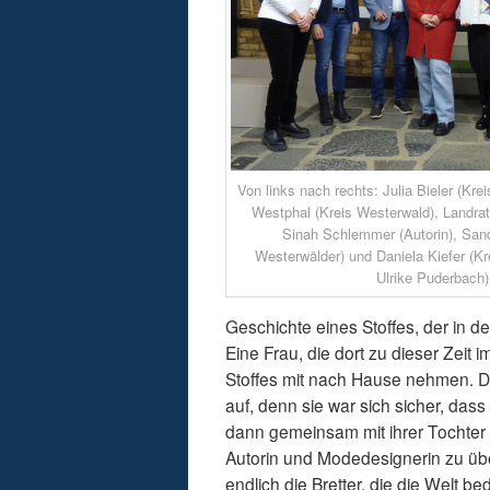
Von links nach rechts: Julia Bieler (Kre
Westphal (Kreis Westerwald), Landra
Sinah Schlemmer (Autorin), Sand
Westerwälder) und Daniela Kiefer (Kr
Ulrike Puderbach)
Geschichte eines Stoffes, der in d
Eine Frau, die dort zu dieser Zeit 
Stoffes mit nach Hause nehmen. Do
auf, denn sie war sich sicher, da
dann gemeinsam mit ihrer Tochter 
Autorin und Modedesignerin zu übe
endlich die Bretter, die die Welt 