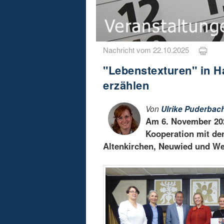
Nachricht vom 22.10.2025
"Lebenstexturen" in H
erzählen
Von
Ulrike Puderbac
Am 6. November 202
Kooperation mit den
Altenkirchen, Neuwied und We