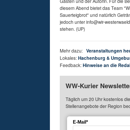
Gästen und der Autorin. Für die 
diesem Abend bietet das Team "W
Sauerteigbrot" und natürlich Geträn
jedoch unter info@wir-westerwaeld
stehen. (UP)
Mehr dazu:
Veranstaltungen he
Lokales:
Hachenburg & Umgebu
Feedback:
Hinweise an die Reda
WW-Kurier Newsletter
Täglich um 20 Uhr kostenlos die
Stellenangebote der Region be
E-Mail*