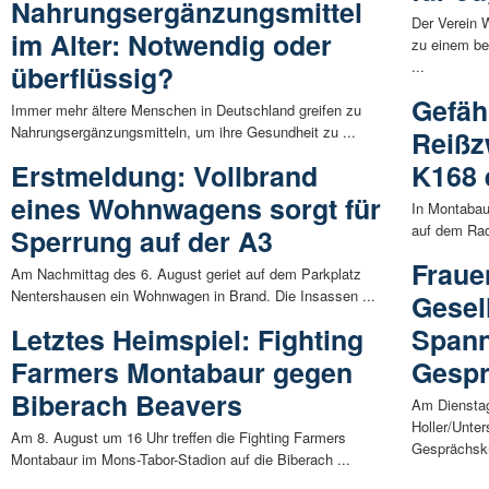
Nahrungsergänzungsmittel
Der Verein 
im Alter: Notwendig oder
zu einem be
...
überflüssig?
Gefäh
Immer mehr ältere Menschen in Deutschland greifen zu
Nahrungsergänzungsmitteln, um ihre Gesundheit zu ...
Reißz
Erstmeldung: Vollbrand
K168 
eines Wohnwagens sorgt für
In Montabau
auf dem Rad
Sperrung auf der A3
Fraue
Am Nachmittag des 6. August geriet auf dem Parkplatz
Nentershausen ein Wohnwagen in Brand. Die Insassen ...
Gesell
Letztes Heimspiel: Fighting
Span
Farmers Montabaur gegen
Gespr
Biberach Beavers
Am Dienstag
Holler/Unte
Am 8. August um 16 Uhr treffen die Fighting Farmers
Gesprächskr
Montabaur im Mons-Tabor-Stadion auf die Biberach ...