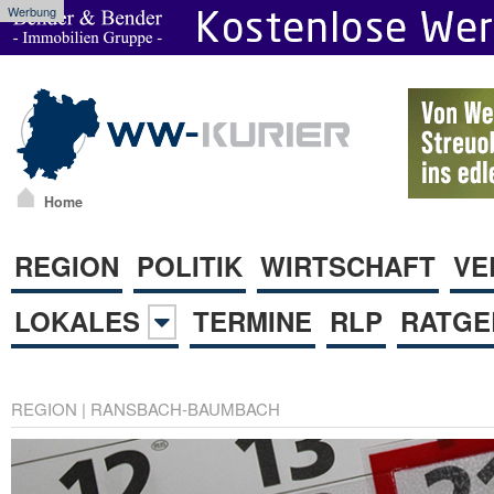
Werbung
Home
REGION
POLITIK
WIRTSCHAFT
VE
LOKALES
TERMINE
RLP
RATGE
REGION
|
RANSBACH-BAUMBACH