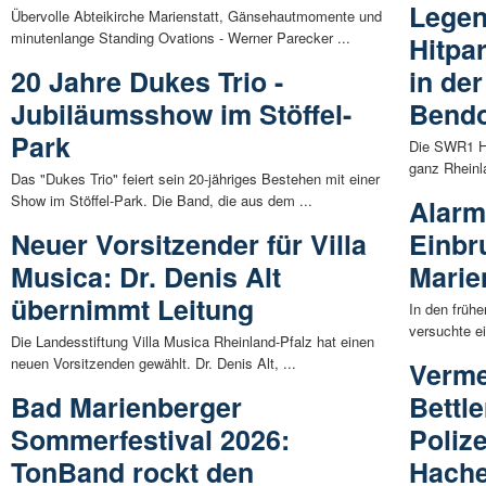
Lege
Übervolle Abteikirche Marienstatt, Gänsehautmomente und
minutenlange Standing Ovations - Werner Parecker ...
Hitpa
20 Jahre Dukes Trio -
in der
Jubiläumsshow im Stöffel-
Bendo
Park
Die SWR1 Hi
ganz Rheinla
Das "Dukes Trio" feiert sein 20-jähriges Bestehen mit einer
Show im Stöffel-Park. Die Band, die aus dem ...
Alarm
Neuer Vorsitzender für Villa
Einbr
Musica: Dr. Denis Alt
Marie
übernimmt Leitung
In den früh
versuchte ei
Die Landesstiftung Villa Musica Rheinland-Pfalz hat einen
neuen Vorsitzenden gewählt. Dr. Denis Alt, ...
Verme
Bad Marienberger
Bettl
Sommerfestival 2026:
Poliz
TonBand rockt den
Hach