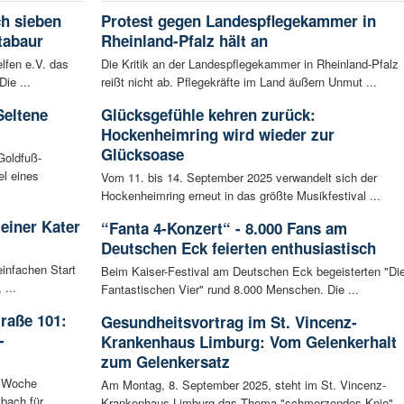
ch sieben
Protest gegen Landespflegekammer in
tabaur
Rheinland-Pfalz hält an
lfen e.V. das
Die Kritik an der Landespflegekammer in Rheinland-Pfalz
ie ...
reißt nicht ab. Pflegekräfte im Land äußern Unmut ...
Seltene
Glücksgefühle kehren zurück:
Hockenheimring wird wieder zur
Glücksoase
Goldfuß-
l eines
Vom 11. bis 14. September 2025 verwandelt sich der
Hockenheimring erneut in das größte Musikfestival ...
leiner Kater
“Fanta 4-Konzert“ - 8.000 Fans am
Deutschen Eck feierten enthusiastisch
infachen Start
Beim Kaiser-Festival am Deutschen Eck begeisterten "Di
 ...
Fantastischen Vier" rund 8.000 Menschen. Die ...
raße 101:
Gesundheitsvortrag im St. Vincenz-
-
Krankenhaus Limburg: Vom Gelenkerhalt
zum Gelenkersatz
n Woche
Am Montag, 8. September 2025, steht im St. Vincenz-
bach für
Krankenhaus Limburg das Thema "schmerzendes Knie" ..