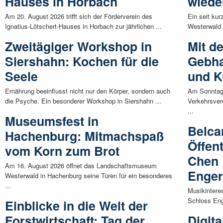
Hauses in Horbach
wiede
Am 20. August 2026 trifft sich der Förderverein des
Ein seit ku
Ignatius-Lötschert-Hauses in Horbach zur jährlichen ...
Westerwald 
Zweitägiger Workshop in
Mit d
Siershahn: Kochen für die
Gebha
Seele
und K
Ernährung beeinflusst nicht nur den Körper, sondern auch
Am Sonntag,
die Psyche. Ein besonderer Workshop in Siershahn ...
Verkehrsver
...
Museumsfest in
Belca
Hachenburg: Mitmachspaß
Öffen
vom Korn zum Brot
Chen 
Am 16. August 2026 öffnet das Landschaftsmuseum
Enge
Westerwald in Hachenburg seine Türen für ein besonderes
...
Musikintere
Schloss Eng
Einblicke in die Welt der
Forstwirtschaft: Tag der
Digita