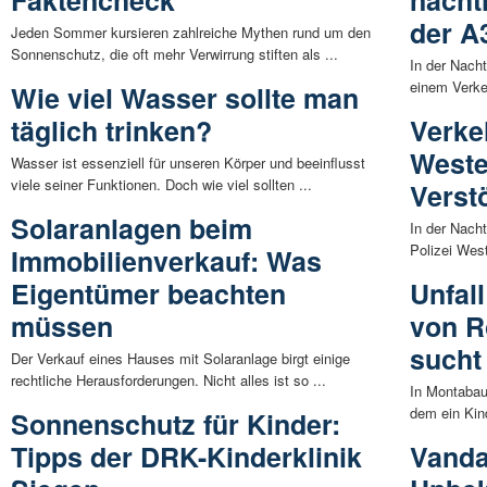
Faktencheck
nächt
der A
Jeden Sommer kursieren zahlreiche Mythen rund um den
Sonnenschutz, die oft mehr Verwirrung stiften als ...
In der Nach
einem Verkeh
Wie viel Wasser sollte man
täglich trinken?
Verke
Weste
Wasser ist essenziell für unseren Körper und beeinflusst
viele seiner Funktionen. Doch wie viel sollten ...
Verst
Solaranlagen beim
In der Nach
Polizei West
Immobilienverkauf: Was
Eigentümer beachten
Unfal
müssen
von Ro
sucht
Der Verkauf eines Hauses mit Solaranlage birgt einige
rechtliche Herausforderungen. Nicht alles ist so ...
In Montabaur
dem ein Kin
Sonnenschutz für Kinder:
Tipps der DRK-Kinderklinik
Vanda