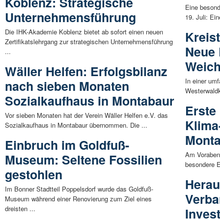
Koblenz: Strategische
Eine besond
Unternehmensführung
19. Juli: Ei
Die IHK-Akademie Koblenz bietet ab sofort einen neuen
Kreis
Zertifikatslehrgang zur strategischen Unternehmensführung
Neue 
...
Weich
Wäller Helfen: Erfolgsbilanz
In einer um
nach sieben Monaten
Westerwaldkr
Sozialkaufhaus in Montabaur
Erste
Vor sieben Monaten hat der Verein Wäller Helfen e.V. das
Klima
Sozialkaufhaus in Montabaur übernommen. Die ...
Mont
Einbruch im Goldfuß-
Am Vorabend
Museum: Seltene Fossilien
besondere E
gestohlen
Herau
Im Bonner Stadtteil Poppelsdorf wurde das Goldfuß-
Verba
Museum während einer Renovierung zum Ziel eines
dreisten ...
Inves