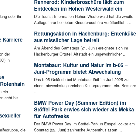
Rennerod: Kinderbroschüre lädt zum
Entdecken im Hohen Westerwald ein
ung oder ihr
Die Tourist-Information Hohen Westerwald hat die zweite
Auflage ihrer beliebten Kinderbroschüre veröffentlicht. ...
Rettungsaktion in Hachenburg: Entenkük
 Karriere
aus misslicher Lage befreit
Am Abend des Samstags (21. Juni) ereignete sich im
on der
Hachenburger Ortsteil Altstadt ein ungewöhnlicher ...
G) in
Montabaur: Kultur und Natur im b-05 –
Juni-Programm bietet Abwechslung
ue
Das b-05 Gelände bei Montabaur lädt im Juni 2025 zu
 Rotenhain
einem abwechslungsreichen Kulturprogramm ein. Besuch
n ein
...
n acht bis ...
BMW Power Day (Summer Edition) im
:
Stöffel Park erwies sich wieder als Mekka
sexueller
für Autofreaks
Der BMW Power Day im Stöffel-Park in Enspel lockte am
ilfegruppe, die
Sonntag (22. Juni) zahlreiche Autoenthusiasten ...
..