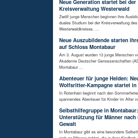
Neue Generation startet bei der
Kreisverwaltung Westerwald
Zwölf junge Menschen beginnen ihre Ausbild
duales Studium bei der Kreisverwaltung des
Westerwaldkreises. ...
Neue Auszubildende starten ihre
auf Schloss Montabaur
Am 3. August wurden 13 junge Menschen v
Akademie Deutscher Genossenschaften (AD
Montabaur ...
Abenteuer für junge Helden: Ne
Wolfsritter-Kampagne startet in
In Rotenhain beginnt nach den Sommerferie
spannendes Abenteuer für Kinder im Alter vo
Selbsthilfegruppe in Montabaur
Unterstützung für Männer nach 
Gewalt
In Montabaur gibt es eine besondere Selbsth
sich an Männer richtet, die in ihrer Kindheit .