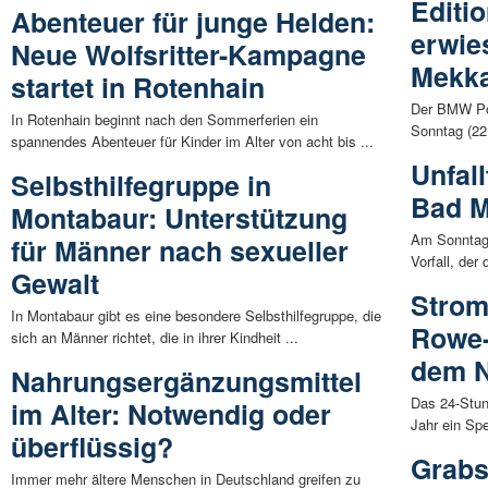
Editio
Abenteuer für junge Helden:
erwie
Neue Wolfsritter-Kampagne
Mekka
startet in Rotenhain
Der BMW Pow
In Rotenhain beginnt nach den Sommerferien ein
Sonntag (22.
spannendes Abenteuer für Kinder im Alter von acht bis ...
Unfall
Selbsthilfegruppe in
Bad M
Montabaur: Unterstützung
Am Sonntag
für Männer nach sexueller
Vorfall, der 
Gewalt
Strom
In Montabaur gibt es eine besondere Selbsthilfegruppe, die
Rowe-
sich an Männer richtet, die in ihrer Kindheit ...
dem N
Nahrungsergänzungsmittel
Das 24-Stun
im Alter: Notwendig oder
Jahr ein Spe
überflüssig?
Grabs
Immer mehr ältere Menschen in Deutschland greifen zu