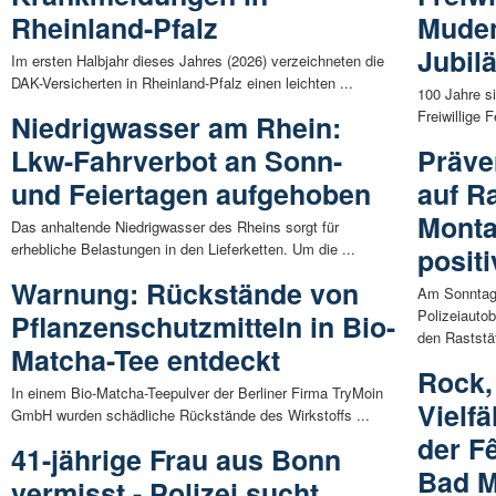
Rheinland-Pfalz
Muden
Jubil
Im ersten Halbjahr dieses Jahres (2026) verzeichneten die
DAK-Versicherten in Rheinland-Pfalz einen leichten ...
100 Jahre si
Freiwillige
Niedrigwasser am Rhein:
Lkw-Fahrverbot an Sonn-
Präve
und Feiertagen aufgehoben
auf Ra
Monta
Das anhaltende Niedrigwasser des Rheins sorgt für
erhebliche Belastungen in den Lieferketten. Um die ...
positi
Warnung: Rückstände von
Am Sonntaga
Polizeiauto
Pflanzenschutzmitteln in Bio-
den Raststät
Matcha-Tee entdeckt
Rock,
In einem Bio-Matcha-Teepulver der Berliner Firma TryMoin
Vielf
GmbH wurden schädliche Rückstände des Wirkstoffs ...
der F
41-jährige Frau aus Bonn
Bad M
vermisst - Polizei sucht