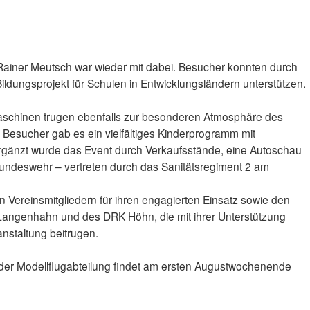
n Rainer Meutsch war wieder mit dabei. Besucher konnten durch
ldungsprojekt für Schulen in Entwicklungsländern unterstützen.
Maschinen trugen ebenfalls zur besonderen Atmosphäre des
en Besucher gab es ein vielfältiges Kinderprogramm mit
gänzt wurde das Event durch Verkaufsstände, eine Autoschau
Bundeswehr – vertreten durch das Sanitätsregiment 2 am
en Vereinsmitgliedern für ihren engagierten Einsatz sowie den
r Langenhahn und des DRK Höhn, die mit ihrer Unterstützung
nstaltung beitrugen.
 der Modellflugabteilung findet am ersten Augustwochenende