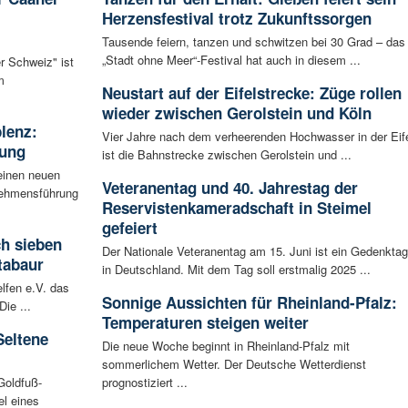
Herzensfestival trotz Zukunftssorgen
Tausende feiern, tanzen und schwitzen bei 30 Grad – das
„Stadt ohne Meer“-Festival hat auch in diesem ...
r Schweiz" ist
m
Neustart auf der Eifelstrecke: Züge rollen
wieder zwischen Gerolstein und Köln
blenz:
Vier Jahre nach dem verheerenden Hochwasser in der Eif
rung
ist die Bahnstrecke zwischen Gerolstein und ...
einen neuen
Veteranentag und 40. Jahrestag der
rnehmensführung
Reservistenkameradschaft in Steimel
gefeiert
ch sieben
Der Nationale Veteranentag am 15. Juni ist ein Gedenktag
tabaur
in Deutschland. Mit dem Tag soll erstmalig 2025 ...
lfen e.V. das
Sonnige Aussichten für Rheinland-Pfalz:
ie ...
Temperaturen steigen weiter
Seltene
Die neue Woche beginnt in Rheinland-Pfalz mit
sommerlichem Wetter. Der Deutsche Wetterdienst
Goldfuß-
prognostiziert ...
l eines