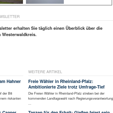
WSLETTER
etter erhalten Sie täglich einen Überblick über die
m Westerwaldkreis.
WEITERE ARTIKEL
 am Hahner
Freie Wähler in Rheinland-Pfalz:
Ambitionierte Ziele trotz Umfrage-Tief
f der B8
Die Freien Wähler in Rheinland-Pfalz streben bei der
inem riskanten
kommenden Landtagswahl nach Regierungsverantwortung
...
r Caaner
Tanzen für den Erhalt: Gießen feiert sein