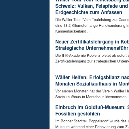
Schweiz: Vulkan, Felspfade und
Erdgeschichte zum Anfassen
Die Wäller Tour "Vom Teufelsberg zur Caane
eine 13,2 Kilometer lange Rundwanderung i
Kannenbäckerland ...
Neuer Zertifikatslehrgang in Ko
Strategische Unternehmensfüh
Die IHK-Akademie Koblenz bietet ab sofort 
Zertifikatslehrgang zur strategischen Unte
...
Wäller Helfen: Erfolgsbilanz na
Monaten Sozialkaufhaus in Mon
Vor sieben Monaten hat der Verein Wäller He
Sozialkaufhaus in Montabaur übernommen. D
Einbruch im Goldfuß-Museum: 
Fossilien gestohlen
Im Bonner Stadtteil Poppelsdorf wurde das 
Museum während einer Renovierung zum Zie