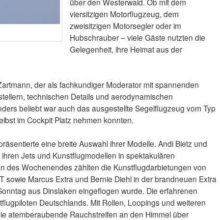
über den Westerwald. Ob mit dem
viersitzigen Motorflugzeug, dem
zweisitzigen Motorsegler oder im
Hubschrauber – viele Gäste nutzten die
Gelegenheit, ihre Heimat aus der
artmann, der als fachkundiger Moderator mit spannenden
stellern, technischen Details und aerodynamischen
ders beliebt war auch das ausgestellte Segelflugzeug vom Typ
elbst im Cockpit Platz nehmen konnten.
räsentierte eine breite Auswahl ihrer Modelle. Andi Bietz und
 ihren Jets und Kunstflugmodellen in spektakulären
n des Wochenendes zählten die Kunstflugdarbietungen von
 LT sowie Marcus Extra und Bernie Diehl in der brandneuen Extra
Sonntag aus Dinslaken eingeflogen wurde. Die erfahrenen
flugpiloten Deutschlands. Mit Rollen, Loopings und weiteren
sie atemberaubende Rauchstreifen an den Himmel über