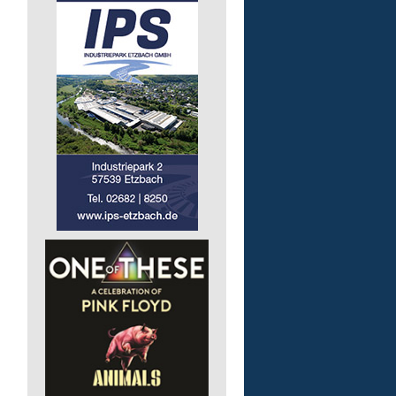
Bildungsbegleitung (m/
Lebenshilfe im Landkreis Altenk
GmbH
57610 Altenkirchen (Westerwald