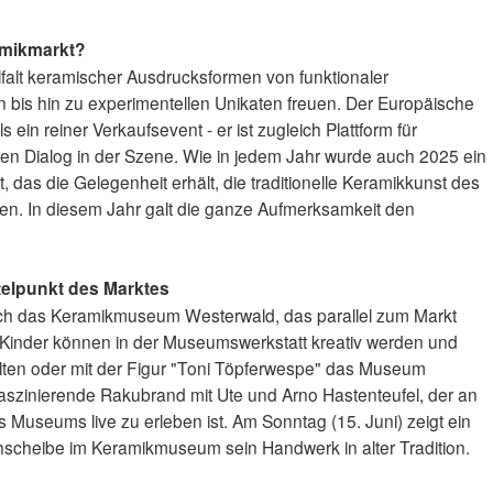
amikmarkt?
elfalt keramischer Ausdrucksformen von funktionaler
bis hin zu experimentellen Unikaten freuen. Der Europäische
 ein reiner Verkaufsevent - er ist zugleich Plattform für
chen Dialog in der Szene. Wie in jedem Jahr wurde auch 2025 ein
das die Gelegenheit erhält, die traditionelle Keramikkunst des
en. In diesem Jahr galt die ganze Aufmerksamkeit den
telpunkt des Marktes
sich das Keramikmuseum Westerwald, das parallel zum Markt
Kinder können in der Museumswerkstatt kreativ werden und
lten oder mit der Figur "Toni Töpferwespe" das Museum
faszinierende Rakubrand mit Ute und Arno Hastenteufel, der an
 Museums live zu erleben ist. Am Sonntag (15. Juni) zeigt ein
hscheibe im Keramikmuseum sein Handwerk in alter Tradition.