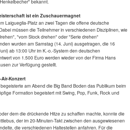
 Henkelbecher" bekannt.
eisterschaft ist ein Zuschauermagnet
em Laigueglia-Platz an zwei Tagen die offene deutsche
Dabei müssen die Teilnehmer in verschiedenen Disziplinen, wie
drehen", "vom Stock drehen" oder "Serie drehen"
unden wurden am Samstag (14. Juni) ausgetragen, die 16
Juni) ab 13:00 Uhr im K.-o.-System den deutschen
amtwert von 1.500 Euro werden wieder von der Firma Hans
en zur Verfügung gestellt.
Air-Konzert
tz begeisterte am Abend die Big Band Boden das Publikum beim
pfige Formation begeistert mit Swing, Pop, Funk, Rock und
oder dem die drückende Hitze zu schaffen machte, konnte die
uttlebus, der im 20-Minuten-Takt zwischen den ausgewiesenen
delte, die verschiedenen Haltestellen anfahren. Für die