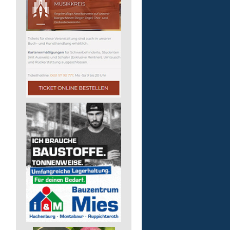
Mitarbeiter/-in (m/w/d) 
Essensausgabe an Außen
Lebenshilfe im Landkreis Altenk
GmbH
57537 Mittelhof