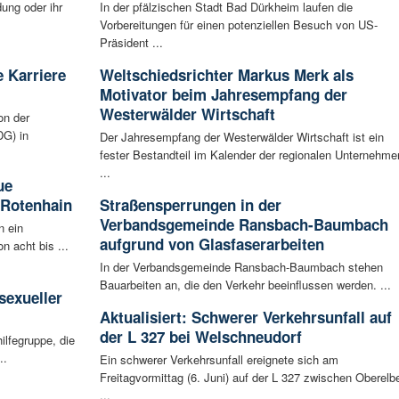
ung oder ihr
In der pfälzischen Stadt Bad Dürkheim laufen die
Vorbereitungen für einen potenziellen Besuch von US-
Präsident ...
 Karriere
Weltschiedsrichter Markus Merk als
Motivator beim Jahresempfang der
Westerwälder Wirtschaft
on der
G) in
Der Jahresempfang der Westerwälder Wirtschaft ist ein
fester Bestandteil im Kalender der regionalen Unternehme
...
ue
 Rotenhain
Straßensperrungen in der
Verbandsgemeinde Ransbach-Baumbach
n ein
aufgrund von Glasfaserarbeiten
n acht bis ...
In der Verbandsgemeinde Ransbach-Baumbach stehen
:
Bauarbeiten an, die den Verkehr beeinflussen werden. ...
sexueller
Aktualisiert: Schwerer Verkehrsunfall auf
der L 327 bei Welschneudorf
ilfegruppe, die
..
Ein schwerer Verkehrsunfall ereignete sich am
Freitagvormittag (6. Juni) auf der L 327 zwischen Oberelbe
...