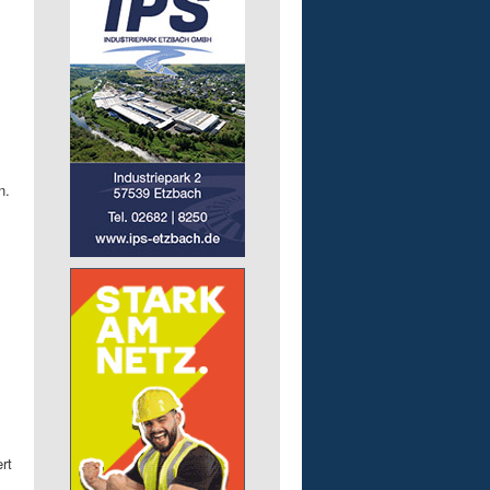
n.
rt