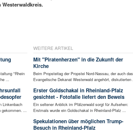
m Westerwaldkreis.
WEITERE ARTIKEL
ltung
Mit "Piratenherzen" in die Zukunft der
Kirche
staltung "Rhein
Beim Propsteitag der Propstei Nord-Nassau, der auch das
he ...
Evangelische Dekanat Westerwald angehört, diskutierten .
rsunfall
Erster Goldschakal in Rheinland-Pfalz
odesopfer
gesichtet - Fotofalle liefert den Beweis
en Linkenbach
Ein seltener Anblick im Pfälzerwald sorgt für Aufsehen:
n gekommen. ...
Erstmals wurde ein Goldschakal in Rheinland-Pfalz ...
Spekulationen über möglichen Trump-
Besuch in Rheinland-Pfalz