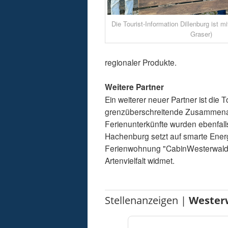
Die Tourist-Information Dillenburg ist m
Graser)
regionaler Produkte.
Weitere Partner
Ein weiterer neuer Partner ist die T
grenzüberschreitende Zusammenarb
Ferienunterkünfte wurden ebenfall
Hachenburg setzt auf smarte Ener
Ferienwohnung "CabinWesterwald", 
Artenvielfalt widmet.
Stellenanzeigen |
Wester