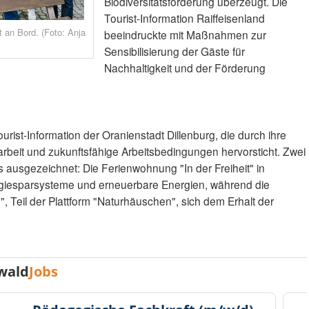
Biodiversitätsförderung überzeugt. Die
Tourist-Information Raiffeisenland
it an Bord. (Foto: Anja
beeindruckte mit Maßnahmen zur
Sensibilisierung der Gäste für
Nachhaltigkeit und der Förderung
ourist-Information der Oranienstadt Dillenburg, die durch ihre
eit und zukunftsfähige Arbeitsbedingungen hervorsticht. Zwei
s ausgezeichnet: Die Ferienwohnung "In der Freiheit" in
giesparsysteme und erneuerbare Energien, während die
Teil der Plattform "Naturhäuschen", sich dem Erhalt der
wald
Jobs