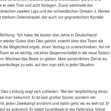
elte er zwei Tore und acht Vorlagen. Zuvor sammelte der
olnischen zweiten Liga und der schwedischen Division 3. Renke
mit starkem Defensivspiel, der auch vor gegnerischem Kontakt
lichtung: "Ich habe die letzten drei Jahre in Deutschland
r wieder Gutes über Diez gehört, sowohl über das Team als
h die Möglichkeit ergab, einen Vertrag zu unterschreiben, fiel mir
Team ist es wichtig, mit einer Siegermentalität in die neue Saison
edem Wechsel das Beste zu geben. Mein persönliches Ziel ist es,
Teamkollege zu sein, auf den man sich in jeder Situation
Diez-Limburg zeigt sich zufrieden: "Bei der Verpflichtung eines
was man bekommt. Er ist kein großer Scorer, sondern ein
ährt, jeden Zweikampf annimmt und dahin geht, wo es weh tut. Er
auf es ankommt. Er agiert zuverlässig in der Defensive, bringt