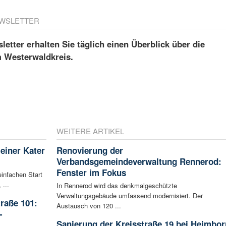
WSLETTER
etter erhalten Sie täglich einen Überblick über die
m Westerwaldkreis.
WEITERE ARTIKEL
leiner Kater
Renovierung der
Verbandsgemeindeverwaltung Rennerod:
Fenster im Fokus
infachen Start
 ...
In Rennerod wird das denkmalgeschützte
Verwaltungsgebäude umfassend modernisiert. Der
raße 101:
Austausch von 120 ...
-
Sanierung der Kreisstraße 19 bei Heimbor