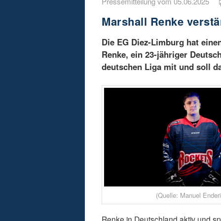
Pressemitteilung vom 05.06.2025
Marshall Renke verstä
Die EG Diez-Limburg hat einen
Renke, ein 23-jähriger Deutsc
deutschen Liga mit und soll d
(Quelle: Manuel Enderi
Renke in Deutschland aktiv und sp