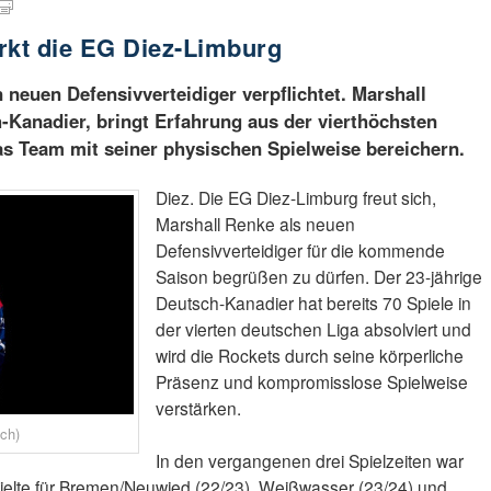
rkt die EG Diez-Limburg
 neuen Defensivverteidiger verpflichtet. Marshall
h-Kanadier, bringt Erfahrung aus der vierthöchsten
as Team mit seiner physischen Spielweise bereichern.
Diez. Die EG Diez-Limburg freut sich,
Marshall Renke als neuen
Defensivverteidiger für die kommende
Saison begrüßen zu dürfen. Der 23-jährige
Deutsch-Kanadier hat bereits 70 Spiele in
der vierten deutschen Liga absolviert und
wird die Rockets durch seine körperliche
Präsenz und kompromisslose Spielweise
verstärken.
ch)
In den vergangenen drei Spielzeiten war
ielte für Bremen/Neuwied (22/23), Weißwasser (23/24) und