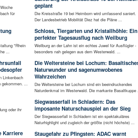
geplant
n Woche
bach für
Die Kreisstraße 19 bei Heimborn wird umfassend saniert.
Der Landesbetrieb Mobilität Diez hat die Pläne ...
ltung
Schloss, Tiergarten und Kristallhöhle: Ein
perfekter Tagesausflug nach Weilburg
staltung "Rhein
Weilburg an der Lahn ist ein echtes Juwel für Ausflügler -
he ...
besonders nah gelegen aus dem Westerwald. ...
rsunfall
Die Weltersteine bei Lochum: Basaltische
odesopfer
Naturwunder und sagenumwobenes
Wahrzeichen
en Linkenbach
n gekommen. ...
Die Weltersteine bei Lochum sind ein beeindruckendes
Naturdenkmal im Westerwald. Die markante Basaltkuppe .
Siegwasserfall in Schladern: Das
imposante Naturschauspiel an der Sieg
ung oder ihr
Der Siegwasserfall in Schladern ist ein spektakuläres
Naturhighlight und zugleich der größte (nicht höchste) ...
 Karriere
Staugefahr zu Pfingsten: ADAC warnt