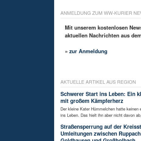
ANMELDUNG ZUM WW-KURIER NE
Mit unserem kostenlosen Newsl
aktuellen Nachrichten aus de
»
zur Anmeldung
AKTUELLE ARTIKEL AUS REGION
Schwerer Start ins Leben: Ein k
mit großem Kämpferherz
Der kleine Kater Hümmelchen hatte keinen e
ins Leben. Das hielt ihn aber nicht davon ab,
Straßensperrung auf der Kreisst
Umleitungen zwischen Ruppach
Goldhausen und Großholbach