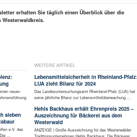
etter erhalten Sie täglich einen Überblick über die
m Westerwaldkreis.
WEITERE ARTIKEL
blenz:
Lebensmittelsicherheit in Rheinland-Pfalz
rung
LUA zieht Bilanz für 2024
einen neuen
Das Landesuntersuchungsamt Rheinland-Pfalz (LUA) hat
rnehmensführung
seine jährliche Bilanz zur Lebensmittelüberwachung ...
Hehls Backhaus erhält Ehrenpreis 2025 –
ch sieben
Auszeichnung für Bäckerei aus dem
tabaur
Westerwald
lfen e.V. das
ANZEIGE | Große Auszeichnung für das Westerwälder
ie ...
Traditionsunternehmen Hehls Backhaus: Die Bäckerei ...