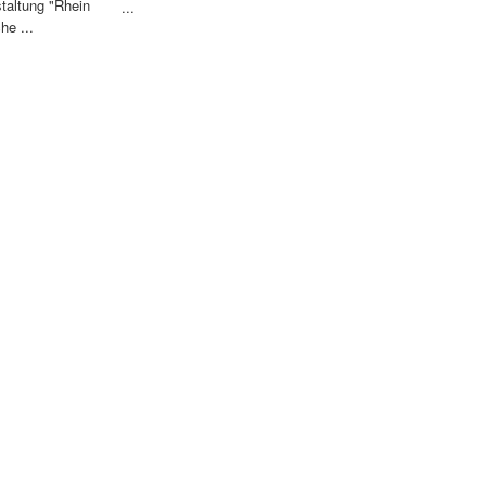
staltung "Rhein
...
he ...