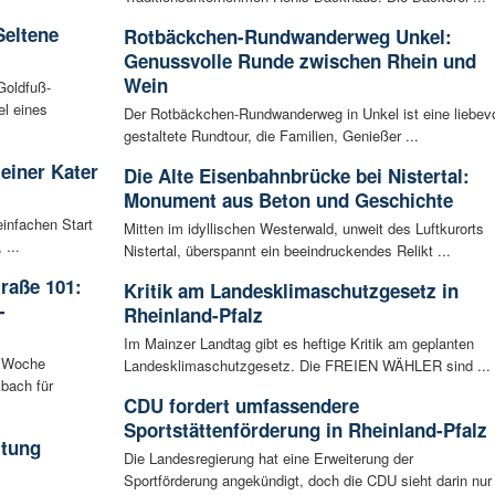
Seltene
Rotbäckchen-Rundwanderweg Unkel:
Genussvolle Runde zwischen Rhein und
Wein
Goldfuß-
l eines
Der Rotbäckchen-Rundwanderweg in Unkel ist eine liebevo
gestaltete Rundtour, die Familien, Genießer ...
leiner Kater
Die Alte Eisenbahnbrücke bei Nistertal:
Monument aus Beton und Geschichte
infachen Start
Mitten im idyllischen Westerwald, unweit des Luftkurorts
 ...
Nistertal, überspannt ein beeindruckendes Relikt ...
raße 101:
Kritik am Landesklimaschutzgesetz in
-
Rheinland-Pfalz
Im Mainzer Landtag gibt es heftige Kritik am geplanten
n Woche
Landesklimaschutzgesetz. Die FREIEN WÄHLER sind ...
bach für
CDU fordert umfassendere
Sportstättenförderung in Rheinland-Pfalz
ltung
Die Landesregierung hat eine Erweiterung der
Sportförderung angekündigt, doch die CDU sieht darin nur