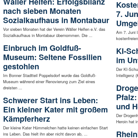
Wäller Helfen: Erfolgsbilanz
Koste
nach sieben Monaten
7. Ju
Sozialkaufhaus in Montabaur
Umge
Vor sieben Monaten hat der Verein Wäller Helfen e.V. das
Am 7. Juni 
Sozialkaufhaus in Montabaur übernommen. Die ...
kostenfreie
Einbruch im Goldfuß-
KI-Sc
Museum: Seltene Fossilien
im Un
gestohlen
Der KI-Schu
Im Bonner Stadtteil Poppelsdorf wurde das Goldfuß-
Intelligenz (
Museum während einer Renovierung zum Ziel eines
Droge
dreisten ...
Pfalz
Schwerer Start ins Leben:
und H
Ein kleiner Kater mit großem
Der Drogenh
Kämpferherz
Heroin hat i
Der kleine Kater Hümmelchen hatte keinen einfachen Start
Rhein
ins Leben. Das hielt ihn aber nicht davon ab, ...