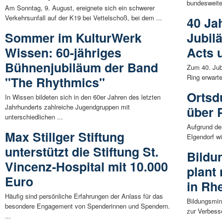
bundesweiten
Am Sonntag, 9. August, ereignete sich ein schwerer
Verkehrsunfall auf der K19 bei Vettelschoß, bei dem ...
40 Ja
Sommer im KulturWerk
Jubil
Wissen: 60-jähriges
Acts 
Bühnenjubiläum der Band
Zum 40. Jub
Ring erwart
"The Rhythmics"
Ortsd
In Wissen bildeten sich in den 60er Jahren des letzten
Jahrhunderts zahlreiche Jugendgruppen mit
über 
unterschiedlichen ...
Aufgrund de
Max Stillger Stiftung
Elgendorf wi
unterstützt die Stiftung St.
Bildu
Vincenz-Hospital mit 10.000
plant
Euro
in Rh
Häufig sind persönliche Erfahrungen der Anlass für das
Bildungsmin
besondere Engagement von Spenderinnen und Spendern.
zur Verbess
...
...