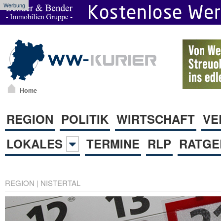
Werbung
Home
REGION
POLITIK
WIRTSCHAFT
VE
LOKALES
TERMINE
RLP
RATGE
REGION
|
NISTERTAL