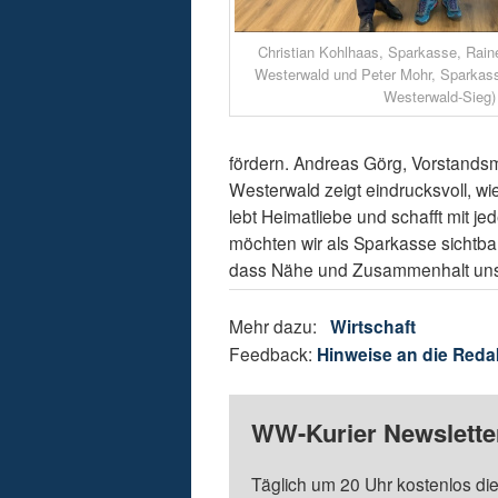
Christian Kohlhaas, Sparkasse, Rain
Westerwald und Peter Mohr, Sparkas
Westerwald-Sieg)
fördern. Andreas Görg, Vorstandsm
Westerwald zeigt eindrucksvoll, wi
lebt Heimatliebe und schafft mit je
möchten wir als Sparkasse sichtba
dass Nähe und Zusammenhalt uns
Mehr dazu:
Wirtschaft
Feedback:
Hinweise an die Reda
WW-Kurier Newsletter
Täglich um 20 Uhr kostenlos die