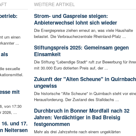
AFT
WEITERE ARTIKEL
betrieb:
Strom- und Gaspreise steigen:
m
Anbieterwechsel lohnt sich wieder
Die Energiepreise ziehen erneut an, was viele Haushalte
belastet. Die Verbraucherzentrale Rheinland-Pfalz ...
ent um einen
rkannter ...
Stiftungspreis 2025: Gemeinsam gegen
 als
Einsamkeit
Die Stiftung "Lebendige Stadt" ruft zur Bewerbung für ihre
mit 30.000 Euro dotierten Preis auf, der ...
ie sexuelle
ationsmittel.
Zukunft der "Alten Scheune" in Quirnbach
ungewiss
esse mit
Die historische "Alte Scheune" in Quirnbach steht vor eine
Herausforderung. Der Zustand des Stalldachs ...
6, von 17:30
Durchbruch in Bonner Mordfall nach 32
 2026, ...
Jahren: Verdächtiger in Bad Breisig
 16. und 17.
festgenommen
in Neitersen
Mehr als drei Jahrzehnte nach einem ungeklärten