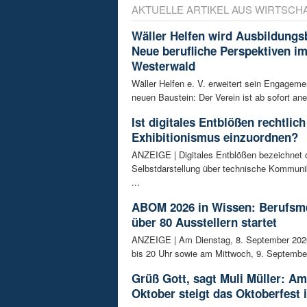
AKTUELLE ARTIKEL AUS WIRTSCH
Wäller Helfen wird Ausbildungs
Neue berufliche Perspektiven i
Westerwald
Wäller Helfen e. V. erweitert sein Engagem
neuen Baustein: Der Verein ist ab sofort ane
Ist digitales Entblößen rechtlich
Exhibitionismus einzuordnen?
ANZEIGE | Digitales Entblößen bezeichnet d
Selbstdarstellung über technische Kommunik
...
ABOM 2026 in Wissen: Berufsm
über 80 Ausstellern startet
ANZEIGE | Am Dienstag, 8. September 202
bis 20 Uhr sowie am Mittwoch, 9. September
Grüß Gott, sagt Muli Müller: Am
Oktober steigt das Oktoberfest 