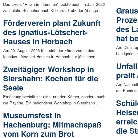
Das Event "Rhein in Flammen" lockte auch im Jahr 2026
Graus
zahlreiche Besucher nach Koblenz. Trotz der Absage ...
Proze
Förderverein plant Zukunft
des L
des Ignatius-Lötschert-
hat b
Hauses in Horbach
Am Dienstag
Am 20. August 2026 trifft sich der Förderverein des
Landgericht
Ignatius-Lötschert-Hauses in Horbach zur jährlichen ...
Unfal
Zweitägiger Workshop in
prall
Siershahn: Kochen für die
Am Nachmitt
Seele
der Bundesst
Ernährung beeinflusst nicht nur den Körper, sondern auch
Schül
die Psyche. Ein besonderer Workshop in Siershahn ...
Heis
Museumsfest in
errei
Hachenburg: Mitmachspaß
die S
vom Korn zum Brot