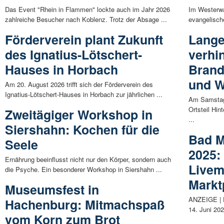
Das Event "Rhein in Flammen" lockte auch im Jahr 2026
Im Westerwal
zahlreiche Besucher nach Koblenz. Trotz der Absage ...
evangelisch
Förderverein plant Zukunft
Lange
des Ignatius-Lötschert-
verhi
Hauses in Horbach
Brand
und W
Am 20. August 2026 trifft sich der Förderverein des
Ignatius-Lötschert-Hauses in Horbach zur jährlichen ...
Am Samstagm
Ortsteil Hi
Zweitägiger Workshop in
...
Siershahn: Kochen für die
Bad M
Seele
2025:
Ernährung beeinflusst nicht nur den Körper, sondern auch
Livem
die Psyche. Ein besonderer Workshop in Siershahn ...
Markt
Museumsfest in
ANZEIGE | D
Hachenburg: Mitmachspaß
14. Juni 202
vom Korn zum Brot