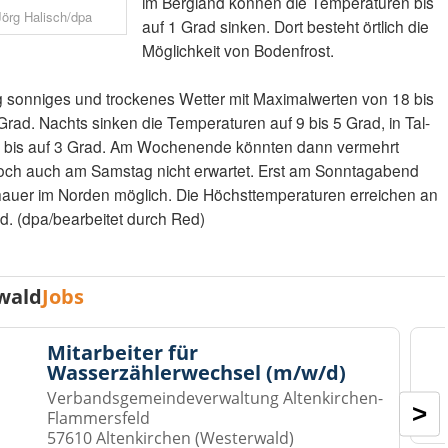
im Bergland können die Temperaturen bis
Jörg Halisch/dpa
auf 1 Grad sinken. Dort besteht örtlich die
Möglichkeit von Bodenfrost.
fig sonniges und trockenes Wetter mit Maximalwerten von 18 bis
rad. Nachts sinken die Temperaturen auf 9 bis 5 Grad, in Tal-
e bis auf 3 Grad. Am Wochenende könnten dann vermehrt
och auch am Samstag nicht erwartet. Erst am Sonntagabend
chauer im Norden möglich. Die Höchsttemperaturen erreichen an
d. (dpa/bearbeitet durch Red)
wald
Jobs
Mitarbeiter für
Wasserzählerwechsel (m/w/d)
Verbandsgemeindeverwaltung Altenkirchen-
>
Flammersfeld
57610 Altenkirchen (Westerwald)