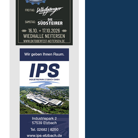
Bildungsbegleitung (m/
Lebenshilfe im Landkreis Altenk
GmbH
57610 Altenkirchen (Westerwald