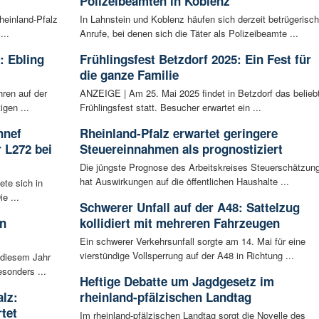
Polizeibeamten in Koblenz
heinland-Pfalz
In Lahnstein und Koblenz häufen sich derzeit betrügerisc
...
Anrufe, bei denen sich die Täter als Polizeibeamte ...
: Ebling
Frühlingsfest Betzdorf 2025: Ein Fest für
die ganze Familie
hren auf der
ANZEIGE | Am 25. Mai 2025 findet in Betzdorf das belieb
igen ...
Frühlingsfest statt. Besucher erwartet ein ...
nnef
Rheinland-Pfalz erwartet geringere
 L272 bei
Steuereinnahmen als prognostiziert
Die jüngste Prognose des Arbeitskreises Steuerschätzun
hat Auswirkungen auf die öffentlichen Haushalte ...
ete sich in
e ...
Schwerer Unfall auf der A48: Sattelzug
in
kollidiert mit mehreren Fahrzeugen
Ein schwerer Verkehrsunfall sorgte am 14. Mai für eine
vierstündige Vollsperrung auf der A48 in Richtung ...
 diesem Jahr
esonders ...
Heftige Debatte um Jagdgesetz im
alz:
rheinland-pfälzischen Landtag
tet
Im rheinland-pfälzischen Landtag sorgt die Novelle des