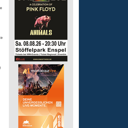
he
te
g