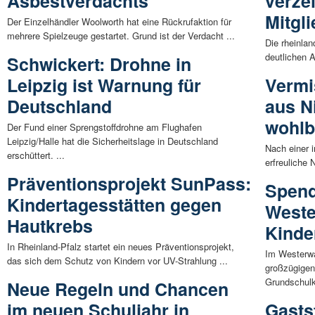
Asbestverdachts
verze
Mitgl
Der Einzelhändler Woolworth hat eine Rückrufaktion für
mehrere Spielzeuge gestartet. Grund ist der Verdacht ...
Die rheinlan
deutlichen A
Schwickert: Drohne in
Leipzig ist Warnung für
Vermi
Deutschland
aus N
wohlb
Der Fund einer Sprengstoffdrohne am Flughafen
Leipzig/Halle hat die Sicherheitslage in Deutschland
Nach einer i
erschüttert. ...
erfreuliche 
Präventionsprojekt SunPass:
Spend
Kindertagesstätten gegen
Weste
Hautkrebs
Kinde
In Rheinland-Pfalz startet ein neues Präventionsprojekt,
Im Westerwa
das sich dem Schutz von Kindern vor UV-Strahlung ...
großzügigen
Grundschulk
Neue Regeln und Chancen
im neuen Schuljahr in
Gasts