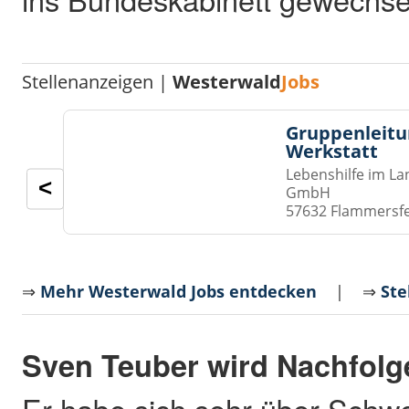
Stellenanzeigen |
Westerwald
Jobs
Gruppenleitu
Werkstatt
Lebenshilfe im La
<
GmbH
57632 Flammersf
⇒
Mehr Westerwald Jobs entdecken
| ⇒
Ste
Sven Teuber wird Nachfolg
Er habe sich sehr über Schwe