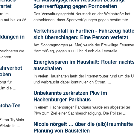
artet
Sperrverfügung gegen Pornoseiten
rn im
Das Verwaltungsgericht Neustadt an der Weinstraße hat
n auf bis zu 36
entschieden, dass Sperrverfügungen gegen bestimmte ...
Verkehrsunfall in Fürthen - Fahrzeug hatt
ldungen in
sich überschlagen: Eine Person verletzt
Am Sonntagmorgen (4. Mai) wurde die Freiwillige Feuerwe
zeichneten die
Hamm/Sieg, gegen 9.30 Uhr, durch die Leitstelle ...
ichten ...
Energiesparen im Haushalt: Router nacht
ahrverbot
ausschalten
hoben
In vielen Haushalten läuft der Internetrouter rund um die U
rgt für
und verbraucht dabei kontinuierlich Strom. ...
Um die ...
Unbekannte zerkratzen Pkw im
Hachenburger Parkhaus
atcha-Tee
In einem Hachenburger Parkhaus wurde ein abgestellter
Pkw zum Ziel einer Sachbeschädigung. Die Polizei ...
 Firma TryMoin
Nicole nörgelt … über die (alb)traumhafte
kstoffs ...
Planung von Baustellen