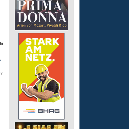
e
hr
s
hr