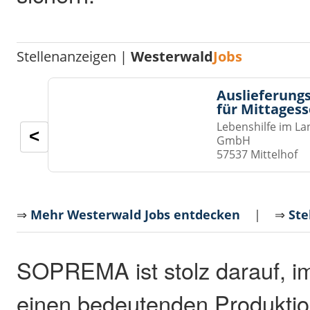
Stellenanzeigen |
Westerwald
Jobs
Auslieferungs
für Mittages
Lebenshilfe im La
<
GmbH
57537 Mittelhof
⇒
Mehr Westerwald Jobs entdecken
| ⇒
Ste
SOPREMA ist stolz darauf, i
einen bedeutenden Produktio