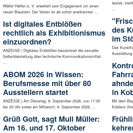
leistet, ste
Wäller Helfen e. V. erweitert sein Engagement um einen
...
neuen Baustein: Der Verein ist ab sofort anerkannter ...
"Fris
Ist digitales Entblößen
des K
rechtlich als Exhibitionismus
im St
einzuordnen?
Das Kunstfo
ANZEIGE | Digitales Entblößen bezeichnet die sexuelle
Ausstellung 
Selbstdarstellung über technische Kommunikationsmittel.
...
Kontr
ABOM 2026 in Wissen:
Fahrr
Berufsmesse mit über 80
ahnde
Ausstellern startet
in Ko
ANZEIGE | Am Dienstag, 8. September 2026, von 17:30
Mit dem Begi
bis 20 Uhr sowie am Mittwoch, 9. September 2026, ...
Koblenz ihre
Grüß Gott, sagt Muli Müller:
Frühl
Am 16. und 17. Oktober
kehre