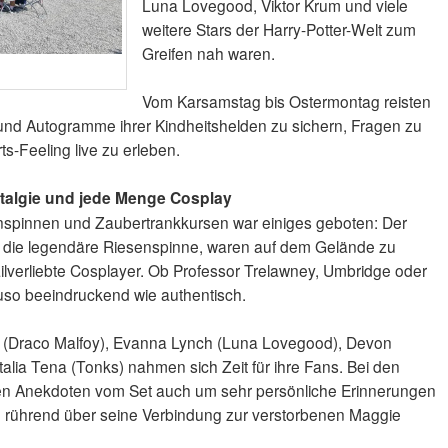
Luna Lovegood, Viktor Krum und viele
weitere Stars der Harry-Potter-Welt zum
Greifen nah waren.
Vom Karsamstag bis Ostermontag reisten
und Autogramme ihrer Kindheitshelden zu sichern, Fragen zu
s-Feeling live zu erleben.
talgie und jede Menge Cosplay
nspinnen und Zaubertrankkursen war einiges geboten: Der
 die legendäre Riesenspinne, waren auf dem Gelände zu
ilverliebte Cosplayer. Ob Professor Trelawney, Umbridge oder
so beeindruckend wie authentisch.
 (Draco Malfoy), Evanna Lynch (Luna Lovegood), Devon
lia Tena (Tonks) nahmen sich Zeit für ihre Fans. Bei den
en Anekdoten vom Set auch um sehr persönliche Erinnerungen
 rührend über seine Verbindung zur verstorbenen Maggie