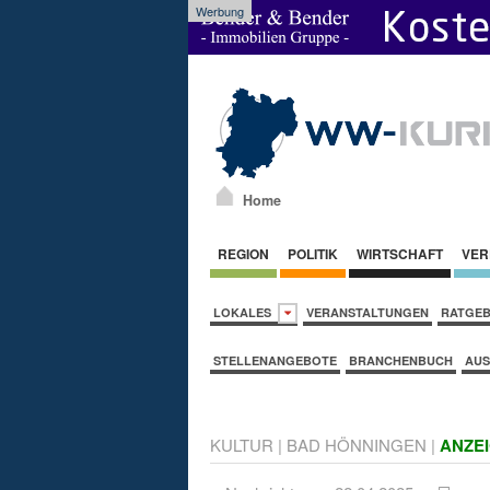
Werbung
Home
REGION
POLITIK
WIRTSCHAFT
VER
LOKALES
VERANSTALTUNGEN
RATGE
STELLENANGEBOTE
BRANCHENBUCH
AUS
KULTUR
|
BAD HÖNNINGEN
|
ANZE