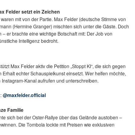
x Felder setzt ein Zeichen
waren mit von der Partie. Max Felder (deutsche Stimme von
rmann (Hermine Granger) mischten sich unter die Gäste. Doch
 – er brachte eine wichtige Botschaft mit: Der Job von
nstliche Intelligenz bedroht.
zt Max Felder aktiv die Petition „Stoppt KI“, die sich gegen
 Erhalt echter Schauspielkunst einsetzt. Wer helfen möchte,
en Instagram-Kanal aufrufen und unterschreiben.
m:
@maxfelder.official
nze Familie
nte sich bei der Oster-Rallye über das Gelände austoben –
winnen. Die Tombola lockte mit Preisen wie exklusiven