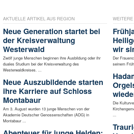
AKTUELLE ARTIKEL AUS REGION
WEITERE
Neue Generation startet bei
Frühj
der Kreisverwaltung
Heilig
Westerwald
wir s
Zwölf junge Menschen beginnen ihre Ausbildung oder ihr
Der Frauenc
duales Studium bei der Kreisverwaltung des
seinem Frühj
Westerwaldkreises. ...
Hada
Neue Auszubildende starten
Orgel
ihre Karriere auf Schloss
wiede
Montabaur
Die Kulturve
Am 3. August wurden 13 junge Menschen von der
Kirchengeme
Akademie Deutscher Genossenschaften (ADG) in
...
Montabaur ...
Traur
Abenteuer für junge Helden: