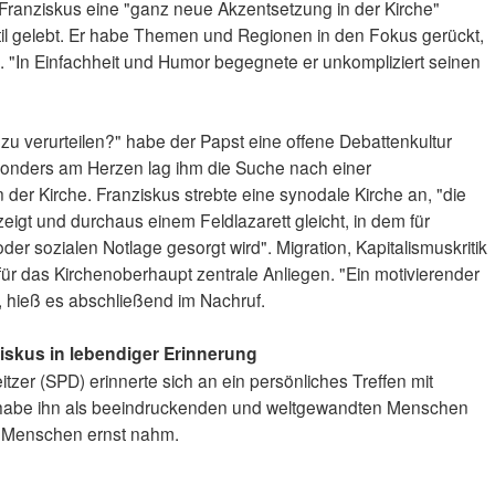
e Franziskus eine "ganz neue Akzentsetzung in der Kirche"
l gelebt. Er habe Themen und Regionen in den Fokus gerückt,
 "In Einfachheit und Humor begegnete er unkompliziert seinen
 zu verurteilen?" habe der Papst eine offene Debattenkultur
esonders am Herzen lag ihm die Suche nach einer
der Kirche. Franziskus strebte eine synodale Kirche an, "die
zeigt und durchaus einem Feldlazarett gleicht, in dem für
er sozialen Notlage gesorgt wird". Migration, Kapitalismuskritik
für das Kirchenoberhaupt zentrale Anliegen. "Ein motivierender
 hieß es abschließend im Nachruf.
iskus in lebendiger Erinnerung
tzer (SPD) erinnerte sich an ein persönliches Treffen mit
r habe ihn als beeindruckenden und weltgewandten Menschen
r Menschen ernst nahm.