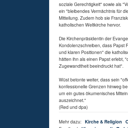
soziale Gerechtigkeit" sowie als 
ein "bleibendes Vermächtnis für die
Mitteilung. Zudem hob sie Franzis
katholischen Weltkirche hervor.
Die Kirchenpräsidentin der Evange
Kondolenzschreiben, dass Papst Fr
und klaren Positionen" die kathol
hätten ihn als einen Papst erlebt,
Zugewandtheit beeindruckt hat".
Wüst betonte weiter, dass sein "
konfessionelle Grenzen hinweg be
um ein gutes ökumenisches Miteina
auszeichnet."
(Red und dpa)
Mehr dazu:
Kirche & Religion
O