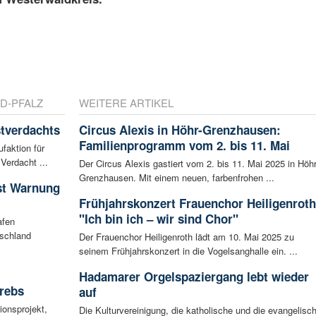
D-PFALZ
WEITERE ARTIKEL
tverdachts
Circus Alexis in Höhr-Grenzhausen:
Familienprogramm vom 2. bis 11. Mai
faktion für
Verdacht ...
Der Circus Alexis gastiert vom 2. bis 11. Mai 2025 in Höhr
Grenzhausen. Mit einem neuen, farbenfrohen ...
ist Warnung
Frühjahrskonzert Frauenchor Heiligenroth
"Ich bin ich – wir sind Chor"
afen
tschland
Der Frauenchor Heiligenroth lädt am 10. Mai 2025 zu
seinem Frühjahrskonzert in die Vogelsanghalle ein. ...
Hadamarer Orgelspaziergang lebt wieder
rebs
auf
ionsprojekt,
Die Kulturvereinigung, die katholische und die evangelisc