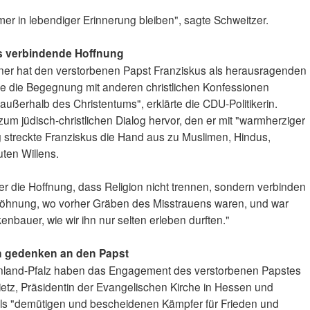
er in lebendiger Erinnerung bleiben", sagte Schweitzer.
us verbindende Hoffnung
kner hat den verstorbenen Papst Franziskus als herausragenden
te die Begegnung mit anderen christlichen Konfessionen
außerhalb des Christentums", erklärte die CDU-Politikerin.
um jüdisch-christlichen Dialog hervor, den er mit "warmherziger
ig streckte Franziskus die Hand aus zu Muslimen, Hindus,
ten Willens.
er die Hoffnung, dass Religion nicht trennen, sondern verbinden
söhnung, wo vorher Gräben des Misstrauens waren, und war
kenbauer, wie wir ihn nur selten erleben durften."
n gedenken an den Papst
inland-Pfalz haben das Engagement des verstorbenen Papstes
ietz, Präsidentin der Evangelischen Kirche in Hessen und
ls "demütigen und bescheidenen Kämpfer für Frieden und