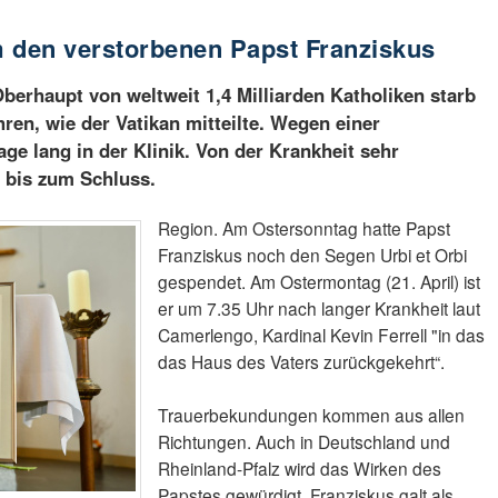
um den verstorbenen Papst Franziskus
Oberhaupt von weltweit 1,4 Milliarden Katholiken starb
ren, wie der Vatikan mitteilte. Wegen einer
ge lang in der Klinik. Von der Krankheit sehr
 bis zum Schluss.
Region. Am Ostersonntag hatte Papst
Franziskus noch den Segen Urbi et Orbi
gespendet. Am Ostermontag (21. April) ist
er um 7.35 Uhr nach langer Krankheit laut
Camerlengo, Kardinal Kevin Ferrell "in das
das Haus des Vaters zurückgekehrt“.
Trauerbekundungen kommen aus allen
Richtungen. Auch in Deutschland und
Rheinland-Pfalz wird das Wirken des
Papstes gewürdigt. Franziskus galt als