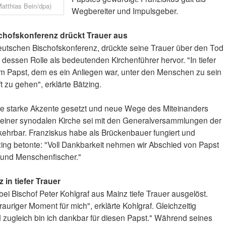
atthias Bein/dpa)
Wegbereiter und Impulsgeber.
chofskonferenz drückt Trauer aus
eutschen Bischofskonferenz, drückte seine Trauer über den Tod
dessen Rolle als bedeutenden Kirchenführer hervor. "In tiefer
m Papst, dem es ein Anliegen war, unter den Menschen zu sein
 zu gehen", erklärte Bätzing.
che starke Akzente gesetzt und neue Wege des Miteinanders
eg einer synodalen Kirche sei mit den Generalversammlungen der
hrbar. Franziskus habe als Brückenbauer fungiert und
g betonte: "Voll Dankbarkeit nehmen wir Abschied von Papst
und Menschenfischer."
 in tiefer Trauer
ei Bischof Peter Kohlgraf aus Mainz tiefe Trauer ausgelöst.
rauriger Moment für mich", erklärte Kohlgraf. Gleichzeitig
d zugleich bin ich dankbar für diesen Papst." Während seines