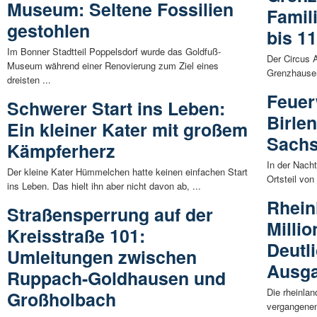
Museum: Seltene Fossilien
Famil
gestohlen
bis 11
Im Bonner Stadtteil Poppelsdorf wurde das Goldfuß-
Der Circus A
Museum während einer Renovierung zum Ziel eines
Grenzhausen
dreisten ...
Feuer
Schwerer Start ins Leben:
Birle
Ein kleiner Kater mit großem
Sachs
Kämpferherz
In der Nach
Der kleine Kater Hümmelchen hatte keinen einfachen Start
Ortsteil von
ins Leben. Das hielt ihn aber nicht davon ab, ...
Rheinl
Straßensperrung auf der
Millio
Kreisstraße 101:
Deutl
Umleitungen zwischen
Ausg
Ruppach-Goldhausen und
Die rheinla
Großholbach
vergangenen