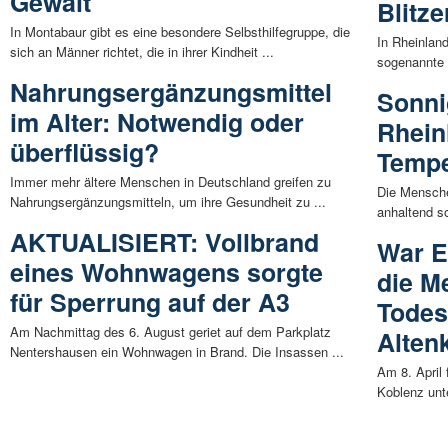
Gewalt
Blitz
In Montabaur gibt es eine besondere Selbsthilfegruppe, die
In Rheinland
sich an Männer richtet, die in ihrer Kindheit ...
sogenannte 
Nahrungsergänzungsmittel
Sonni
im Alter: Notwendig oder
Rhein
überflüssig?
Tempe
Immer mehr ältere Menschen in Deutschland greifen zu
Die Mensche
Nahrungsergänzungsmitteln, um ihre Gesundheit zu ...
anhaltend so
AKTUALISIERT: Vollbrand
War E
eines Wohnwagens sorgte
die M
für Sperrung auf der A3
Todes
Am Nachmittag des 6. August geriet auf dem Parkplatz
Alten
Nentershausen ein Wohnwagen in Brand. Die Insassen ...
Am 8. April
Koblenz unte