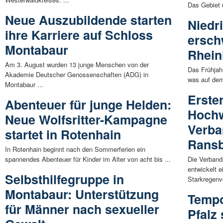
Das Gebiet u
Neue Auszubildende starten
Niedr
ihre Karriere auf Schloss
erschw
Montabaur
Rhein
Am 3. August wurden 13 junge Menschen von der
Das Frühjahr
Akademie Deutscher Genossenschaften (ADG) in
was auf dem 
Montabaur ...
Erste
Abenteuer für junge Helden:
Hochw
Neue Wolfsritter-Kampagne
Verb
startet in Rotenhain
Rans
In Rotenhain beginnt nach den Sommerferien ein
spannendes Abenteuer für Kinder im Alter von acht bis ...
Die Verban
entwickelt 
Selbsthilfegruppe in
Starkregenvo
Montabaur: Unterstützung
Tempo
für Männer nach sexueller
Pfalz 