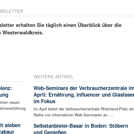
WSLETTER
etter erhalten Sie täglich einen Überblick über die
m Westerwaldkreis.
WEITERE ARTIKEL
blenz:
Web-Seminare der Verbraucherzentrale i
rung
April: Ernährung, Influencer und Glasfase
im Fokus
einen neuen
rnehmensführung
Im April bietet die Verbraucherzentrale Rheinland-Pfalz ei
Reihe von informativen Web-Seminaren an. ...
ch sieben
Selbstanbieter-Basar in Boden: Stöbern
tabaur
und Genießen