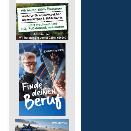
Kita - Assistenz (m/w/d)
Lebenshilfe im Landkreis Altenk
GmbH
51598 Friesenhagen