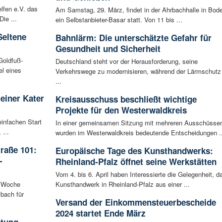
lfen e.V. das
Am Samstag, 29. März, findet in der Ahrbachhalle in Bod
ie ...
ein Selbstanbieter-Basar statt. Von 11 bis ...
Seltene
Bahnlärm: Die unterschätzte Gefahr für
Gesundheit und Sicherheit
Goldfuß-
Deutschland steht vor der Herausforderung, seine
l eines
Verkehrswege zu modernisieren, während der Lärmschutz
...
leiner Kater
Kreisausschuss beschließt wichtige
Projekte für den Westerwaldkreis
infachen Start
In einer gemeinsamen Sitzung mit mehreren Ausschüsse
 ...
wurden im Westerwaldkreis bedeutende Entscheidungen ..
raße 101:
Europäische Tage des Kunsthandwerks:
-
Rheinland-Pfalz öffnet seine Werkstätten
Vom 4. bis 6. April haben Interessierte die Gelegenheit, d
n Woche
Kunsthandwerk in Rheinland-Pfalz aus einer ...
bach für
Versand der Einkommensteuerbescheide
2024 startet Ende März
ltung