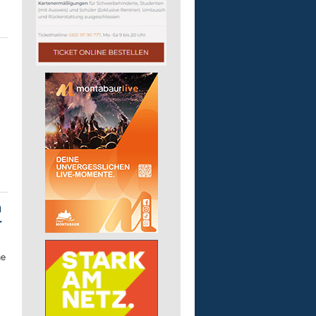
m
r
ne