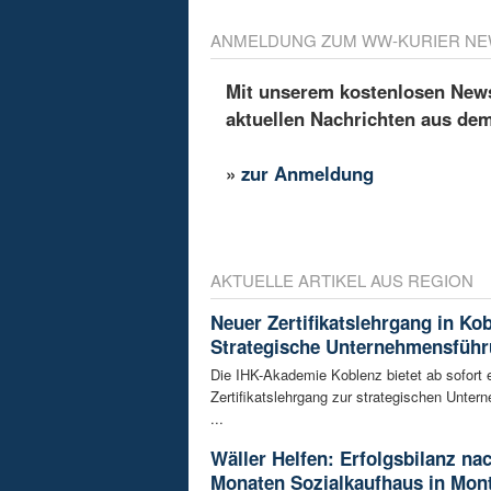
ANMELDUNG ZUM WW-KURIER NE
Mit unserem kostenlosen Newsl
aktuellen Nachrichten aus de
»
zur Anmeldung
AKTUELLE ARTIKEL AUS REGION
Neuer Zertifikatslehrgang in Ko
Strategische Unternehmensfüh
Die IHK-Akademie Koblenz bietet ab sofort 
Zertifikatslehrgang zur strategischen Unte
...
Wäller Helfen: Erfolgsbilanz na
Monaten Sozialkaufhaus in Mon