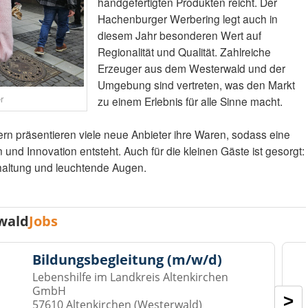
handgefertigten Produkten reicht. Der
Hachenburger Werbering legt auch in
diesem Jahr besonderen Wert auf
Regionalität und Qualität. Zahlreiche
Erzeuger aus dem Westerwald und der
Umgebung sind vertreten, was den Markt
r
zu einem Erlebnis für alle Sinne macht.
n präsentieren viele neue Anbieter ihre Waren, sodass eine
 und Innovation entsteht. Auch für die kleinen Gäste ist gesorgt:
erhaltung und leuchtende Augen.
wald
Jobs
Bildungsbegleitung (m/w/d)
Lebenshilfe im Landkreis Altenkirchen
GmbH
>
57610 Altenkirchen (Westerwald)