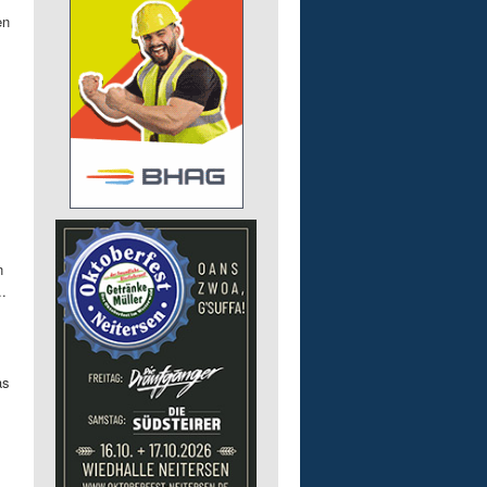
en
n
.
as