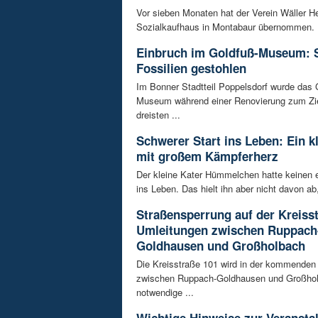
Vor sieben Monaten hat der Verein Wäller He
Sozialkaufhaus in Montabaur übernommen. D
Einbruch im Goldfuß-Museum: 
Fossilien gestohlen
Im Bonner Stadtteil Poppelsdorf wurde das 
Museum während einer Renovierung zum Zie
dreisten ...
Schwerer Start ins Leben: Ein k
mit großem Kämpferherz
Der kleine Kater Hümmelchen hatte keinen e
ins Leben. Das hielt ihn aber nicht davon ab,
Straßensperrung auf der Kreisst
Umleitungen zwischen Ruppach
Goldhausen und Großholbach
Die Kreisstraße 101 wird in der kommende
zwischen Ruppach-Goldhausen und Großhol
notwendige ...
Wichtige Hinweise zur Veransta