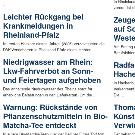
In Rheinlan
...
vorerst ist 
Leichter Rückgang bei
Zeuge
Krankmeldungen in
auf S
Rheinland-Pfalz
Weste
Im ersten Halbjahr dieses Jahres (2026) verzeichneten die
Am Freitag 
DAK-Versicherten in Rheinland-Pfalz einen leichten ...
Berufsbilden
Niedrigwasser am Rhein:
Radfah
Lkw-Fahrverbot an Sonn-
Hache
und Feiertagen aufgehoben
In Hachenbu
Das anhaltende Niedrigwasser des Rheins sorgt für
Verkehrsunf
erhebliche Belastungen in den Lieferketten. Um die ...
Die ...
Warnung: Rückstände von
Thoma
Pflanzenschutzmitteln in Bio-
Künst
Matcha-Tee entdeckt
Verwi
In einem Bio-Matcha-Teepulver der Berliner Firma TryMoin
Der bekannt