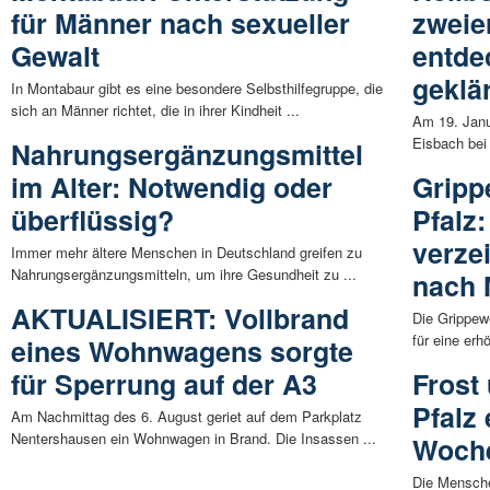
für Männer nach sexueller
zweie
Gewalt
entde
geklär
In Montabaur gibt es eine besondere Selbsthilfegruppe, die
sich an Männer richtet, die in ihrer Kindheit ...
Am 19. Janu
Eisbach bei 
Nahrungsergänzungsmittel
im Alter: Notwendig oder
Gripp
überflüssig?
Pfalz
verze
Immer mehr ältere Menschen in Deutschland greifen zu
Nahrungsergänzungsmitteln, um ihre Gesundheit zu ...
nach 
AKTUALISIERT: Vollbrand
Die Grippewe
für eine erh
eines Wohnwagens sorgte
für Sperrung auf der A3
Frost
Pfalz 
Am Nachmittag des 6. August geriet auf dem Parkplatz
Nentershausen ein Wohnwagen in Brand. Die Insassen ...
Woch
Die Mensche