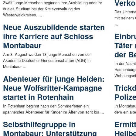
Verko
Zwölf junge Menschen beginnen ihre Ausbildung oder ihr
duales Studium bei der Kreisverwaltung des
Das Untern
Westerwaldkreises. ...
mit seinem 
...
Neue Auszubildende starten
ihre Karriere auf Schloss
Einbr
Montabaur
Täter
der B
Am 3. August wurden 13 junge Menschen von der
Akademie Deutscher Genossenschaften (ADG) in
In der Nach
Montabaur ...
Hachenburger
Wohnungsein
Abenteuer für junge Helden:
Neue Wolfsritter-Kampagne
Trick
startet in Rotenhain
Poliz
In Rotenhain beginnt nach den Sommerferien ein
In Montabaur
spannendes Abenteuer für Kinder im Alter von acht bis ...
dem ein älte
Selbsthilfegruppe in
Ermit
Montabaur: Unterstützung
Heilb