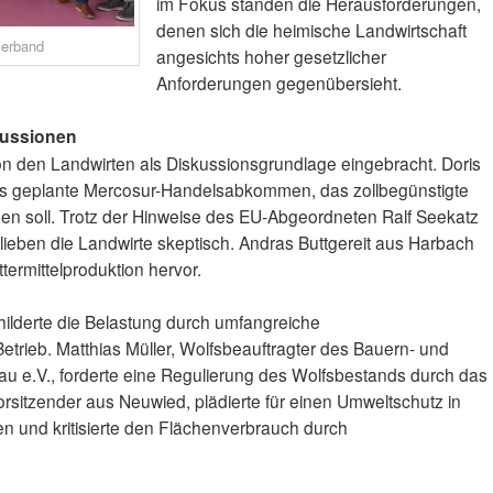
im Fokus standen die Herausforderungen,
denen sich die heimische Landwirtschaft
verband
angesichts hoher gesetzlicher
Anforderungen gegenübersieht.
ussionen
 den Landwirten als Diskussionsgrundlage eingebracht. Doris
as geplante Mercosur-Handelsabkommen, das zollbegünstigte
en soll. Trotz der Hinweise des EU-Abgeordneten Ralf Seekatz
lieben die Landwirte skeptisch. Andras Buttgereit aus Harbach
ermittelproduktion hervor.
ilderte die Belastung durch umfangreiche
etrieb. Matthias Müller, Wolfsbeauftragter des Bauern- und
 e.V., forderte eine Regulierung des Wolfsbestands durch das
vorsitzender aus Neuwied, plädierte für einen Umweltschutz in
n und kritisierte den Flächenverbrauch durch