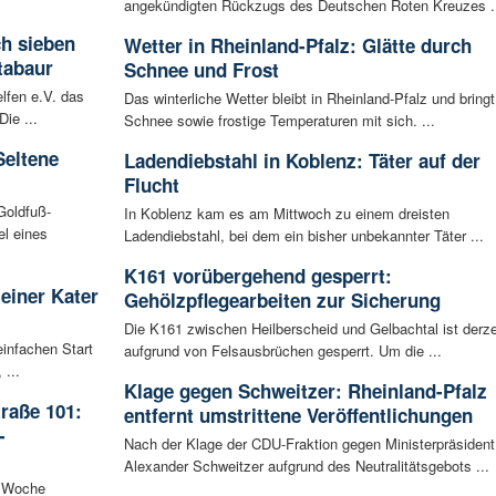
angekündigten Rückzugs des Deutschen Roten Kreuzes .
ch sieben
Wetter in Rheinland-Pfalz: Glätte durch
tabaur
Schnee und Frost
lfen e.V. das
Das winterliche Wetter bleibt in Rheinland-Pfalz und bringt
ie ...
Schnee sowie frostige Temperaturen mit sich. ...
Seltene
Ladendiebstahl in Koblenz: Täter auf der
Flucht
Goldfuß-
In Koblenz kam es am Mittwoch zu einem dreisten
l eines
Ladendiebstahl, bei dem ein bisher unbekannter Täter ...
K161 vorübergehend gesperrt:
leiner Kater
Gehölzpflegearbeiten zur Sicherung
Die K161 zwischen Heilberscheid und Gelbachtal ist derze
infachen Start
aufgrund von Felsausbrüchen gesperrt. Um die ...
 ...
Klage gegen Schweitzer: Rheinland-Pfalz
raße 101:
entfernt umstrittene Veröffentlichungen
-
Nach der Klage der CDU-Fraktion gegen Ministerpräsident
Alexander Schweitzer aufgrund des Neutralitätsgebots ...
n Woche