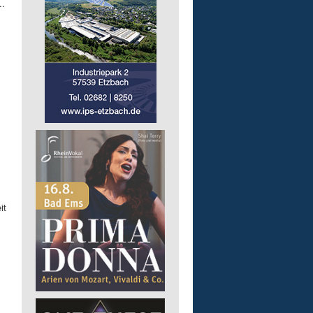
..
it