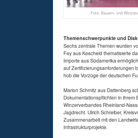
Foto: Bauern- und Winzer
Themenschwerpunkte und Disk
Sechs zentrale Themen wurden von
Fey aus Kescheid thematisierte d
Importe aus Südamerika ermöglich
auf Zertifizierungsanforderungen b
hob die Vorzüge der deutschen Futt
Marion Schmitz aus Dattenberg sch
Dokumentationspflichten in ihrem B
Winzerverbandes Rheinland-Nassau
Jagdrecht. Ulrich Schreiber, Kreis
Zusammenarbeit mit den Landwirte
Infrastrukturprojekte.