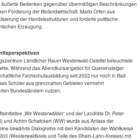
en äußerte Bedenken gegenüber übermäßigen Beschränkungen
hen Förderung der Biolandwirtschaft. Mario Orfen aus
isierung der Handelsstrukturen und forderte politische
mischen Erzeugung.
nftsperspektiven
ngszentrum Ländlicher Raum Westerwald-Osteifel beleuchtete
dwirte. Während das Abendkursangebot für Quereinsteiger
tschaftliche Fachschulausbildung seit 2022 nur noch in Bad
 dass Schüler aus grenznahen Gebieten vermehrt
rten Bundesländern nutzen.
sinitiative „Wir Westerwälder“ und der Landräte Dr. Peter
R) und Achim Schwickert (WW) wurde aus Anlass der
ne bewährte Dialogreihe mit den Kandidaten der Wahlkreise
203 (Westerwaldkreis und Teile des Rhein-Lahn-Kreises) mit