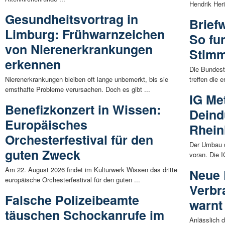
Hendrik Her
Gesundheitsvortrag in
Brief
Limburg: Frühwarnzeichen
So fun
von Nierenerkrankungen
Stim
erkennen
Die Bundest
Nierenerkrankungen bleiben oft lange unbemerkt, bis sie
treffen die 
ernsthafte Probleme verursachen. Doch es gibt ...
IG Met
Benefizkonzert in Wissen:
Deindu
Europäisches
Rhein
Orchesterfestival für den
Der Umbau d
guten Zweck
voran. Die I
Am 22. August 2026 findet im Kulturwerk Wissen das dritte
Neue 
europäische Orchesterfestival für den guten ...
Verbr
Falsche Polizeibeamte
warnt
täuschen Schockanrufe im
Anlässlich 