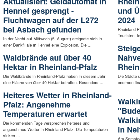
Aktualisiert: Geldautomat in
Rhein
Hennef gesprengt -
und Ü
Fluchtwagen auf der L272
2024
bei Asbach gefunden
Rheinland-Pf
Touristen. 
In der Nacht auf Mittwoch (5. August) ereignete sich in
einer Bankfiliale in Hennef eine Explosion. Die ...
Steig
Waldbrände auf über 40
Nahve
Hektar in Rheinland-Pfalz
Rhein
Die Waldbrände in Rheinland-Pfalz haben in diesem Jahr
Die Städte 
eine Fläche von über 40 Hektar betroffen. Besonders ...
enormen fin
...
Heiteres Wetter in Rheinland-
Walki
Pfalz: Angenehme
"Bude
Temperaturen erwartet
Walki
Die kommenden Tage versprechen heiteres und
in Ne
angenehmes Wetter in Rheinland-Pfalz. Die Temperaturen
sinken ...
Am Samstag,