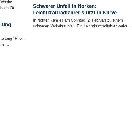
n Woche
Schwerer Unfall in Norken:
bach für
Leichtkraftradfahrer stürzt in Kurve
In Norken kam es am Sonntag (2. Februar) zu einem
ltung
schweren Verkehrsunfall. Ein Leichtkraftradfahrer verlor ...
staltung "Rhein
he ...