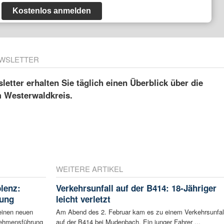
Kostenlos anmelden
WSLETTER
etter erhalten Sie täglich einen Überblick über die
m Westerwaldkreis.
WEITERE ARTIKEL
blenz:
Verkehrsunfall auf der B414: 18-Jähriger
rung
leicht verletzt
einen neuen
Am Abend des 2. Februar kam es zu einem Verkehrsunfal
rnehmensführung
auf der B414 bei Mudenbach. Ein junger Fahrer ...