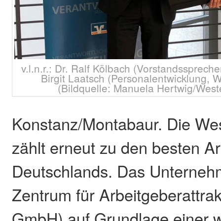
v.l.n.r.: Dr. Ralf Kölbach (Vorstandssprec
Birgit Laatsch (Personalentwicklung,
(Bildquelle: Manuela Hertwig/Wes
Konstanz/Montabaur. Die We
zählt erneut zu den besten A
Deutschlands. Das Unterne
Zentrum für Arbeitgeberattrakt
GmbH) auf Grundlage einer w