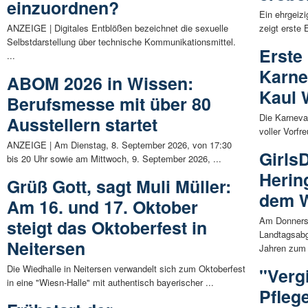
einzuordnen?
Ein ehrgeiz
ANZEIGE | Digitales Entblößen bezeichnet die sexuelle
zeigt erste 
Selbstdarstellung über technische Kommunikationsmittel.
Erste
...
Karne
ABOM 2026 in Wissen:
Kaul 
Berufsmesse mit über 80
Die Karneval
Ausstellern startet
voller Vorfr
ANZEIGE | Am Dienstag, 8. September 2026, von 17:30
Girls
bis 20 Uhr sowie am Mittwoch, 9. September 2026, ...
Herin
Grüß Gott, sagt Muli Müller:
dem W
Am 16. und 17. Oktober
Am Donnerst
steigt das Oktoberfest in
Landtagsabg
Neitersen
Jahren zum 
Die Wiedhalle in Neitersen verwandelt sich zum Oktoberfest
"Verg
in eine "Wiesn-Halle" mit authentisch bayerischer ...
Pfleg