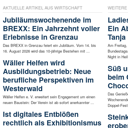
AKTUELLE ARTIKEL AUS WIRTSCHAFT
WEITERE
Jubiläumswochenende im
Ladies
BREXX: Ein Jahrzehnt voller
Ein A
Erlebnisse in Grenzau
Tanja
Das BREXX in Grenzau feiert ein Jubiläum. Vom 14. bis
Am Freitag, 
16. August 2026 wird das 10-jährige Bestehen mit ...
Bundestagsa
Night in Heil
Wäller Helfen wird
Süß u
Ausbildungsbetrieb: Neue
beim 
berufliche Perspektiven im
Choco
Westerwald
Das Genieße
Wäller Helfen e. V. erweitert sein Engagement um einen
Wochenende 
neuen Baustein: Der Verein ist ab sofort anerkannter ...
Doppel-Festi
Ist digitales Entblößen
Stein
rechtlich als Exhibitionismus
erobe